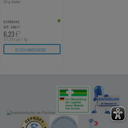
20
g
Salbe
Statistik & Tracking:
Hierüber lassen sich
Informationen über die Art und Weise der Nutzung
unserer Website sammeln, mit deren Hilfe wir unsere
Website weiter für Sie optimieren können, den Inhalt
01580241
auf unserer Website aber auch die Werbung auf
€²
AVP:
7,89
Drittseiten möglichst relevant für Sie zu gestalten.
6,23
€¹
Bitte beachten Sie, dass Daten hierfür teilweise an
311,50 € pro 1 kg
Dritte wie z.B. Google oder soziale Medien
übertragen werden.
IN DEN WARENKORB