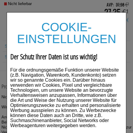
Für Sie
€²
AVP:
37,98
Nicht lieferbar
€¹
27,35
Schwangerschaft & Stillzeit
10,63 €
Sie sparen:
COOKIE-
Homöopathie, Schüsslersalze & Bachblüten Original
EINSTELLUNGEN
Raucherentwöhnung
Suche Produkt
Gesundheit & Fitness
Der Schutz Ihrer Daten ist uns wichtig!
Suche Anbieter
Kosmetika & Parfümerieartikel
Für die ordnungsgemäße Funktion unserer Website
(z.B. Navigation, Warenkorb, Kundenkonto) setzen
Körperpflege
wir so genannte Cookies ein. Darüber hinaus
Produktbeschreibung
verwenden wir Cookies, Pixel und vergleichbare
Tablettenspender & Tablettenteiler
Technologien, um unsere Website an bevorzugte
Verhaltensweisen anzupassen, Informationen über
Nicorette Inhaler 15 mg
die Art und Weise der Nutzung unserer Website für
Tierarzneimittel
Optimierungszwecke zu erhalten und personalisierte
Wirkstoff: Nicotin.
Werbung ausspielen zu können. Zu Werbezwecke
Bonbons
können diese Daten auch an Dritte, wie z.B.
Anwendungsgebiete:
Suchmaschinenanbieter, Social Networks oder
Behandlung der Tabakabhängigkeit durch Linderung der
Werbeagenturen weitergegeben werden.
Tee
Nicotinentzugssymptome. Unterstützung der Raucherentwöhnung. Auch zur
Verringerung des Zigarettenkonsums (Rauchreduktion), um den