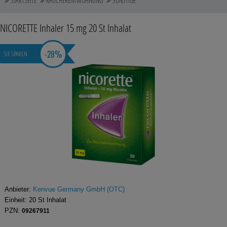
STARTSEITE
RAUCHERENTWÖHNUNG
SONSTIGE
Auge, Ohr, Nase & Mund
NICORETTE Inhaler 15 mg
20 St
Inhalat
Blase, Niere & Urogenitaltrakt
-
28%
SIE SPAREN
Diabetes
Erkältungskrankheiten
Haut, Haare & Nägel
Herz, Kreislauf & Gefäße
Magen/Darm & Leber/Galle
Schmerzen
Für Kinder
Anbieter:
Kenvue Germany GmbH (OTC)
Einheit:
20
St
Inhalat
Für Ihn
PZN:
09267911