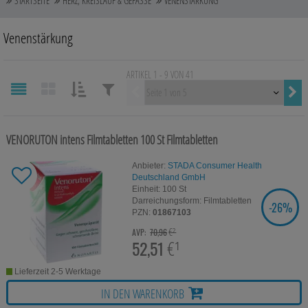
STARTSEITE
HERZ, KREISLAUF & GEFÄSSE
VENENSTÄRKUNG
Auge, Ohr, Nase & Mund
Venenstärkung
Blase, Niere & Urogenitaltrakt
ARTIKEL 1 - 9 VON 41
Diabetes
Vorherige
Erkältungskrankheiten
SORTIEREN
FILTERN
NACH:
NACH:
Haut, Haare & Nägel
VENORUTON intens Filmtabletten
100 St
Filmtabletten
Herz, Kreislauf & Gefäße
Anbieter:
STADA Consumer Health
Deutschland GmbH
Einheit:
100
St
Magen/Darm & Leber/Galle
Darreichungsform:
Filmtabletten
-
26%
SIE SPAREN
PZN:
01867103
Schmerzen
€²
AVP:
70,96
52,51
€¹
Für Kinder
Lieferzeit 2-5 Werktage
Für Ihn
IN DEN WARENKORB