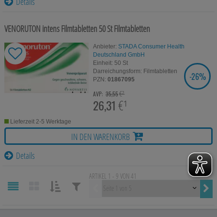
Details
VENORUTON intens Filmtabletten
50 St
Filmtabletten
Anbieter:
STADA Consumer Health
Deutschland GmbH
Einheit:
50
St
Darreichungsform:
Filmtabletten
-
26%
SIE SPAREN
PZN:
01867095
€²
AVP:
35,55
26,31
€¹
Lieferzeit 2-5 Werktage
IN DEN WARENKORB
Details
ARTIKEL 1 - 9 VON 41
Vorherige
SORTIEREN
FILTERN
NACH:
NACH: