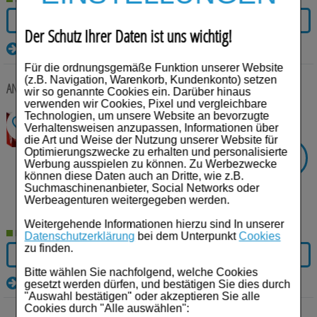
IN DEN WARENKORB
Der Schutz Ihrer Daten ist uns wichtig!
Details
Für die ordnungsgemäße Funktion unserer Website
(z.B. Navigation, Warenkorb, Kundenkonto) setzen
ANTISTAX Venencreme
100 g
Creme
wir so genannte Cookies ein. Darüber hinaus
verwenden wir Cookies, Pixel und vergleichbare
Anbieter:
STADA Consumer Health
Technologien, um unsere Website an bevorzugte
Deutschland GmbH
Verhaltensweisen anzupassen, Informationen über
Einheit:
100
g
die Art und Weise der Nutzung unserer Website für
Darreichungsform:
Creme
Optimierungszwecke zu erhalten und personalisierte
-
21%
SIE SPAREN
PZN:
10347319
Werbung ausspielen zu können. Zu Werbezwecke
können diese Daten auch an Dritte, wie z.B.
€²
AVP:
20,99
Suchmaschinenanbieter, Social Networks oder
16,58
€¹
Werbeagenturen weitergegeben werden.
165,80 € pro 1 kg
Weitergehende Informationen hierzu sind In unserer
Lieferzeit 2-5 Werktage
Datenschutzerklärung
bei dem Unterpunkt
Cookies
zu finden.
IN DEN WARENKORB
Bitte wählen Sie nachfolgend, welche Cookies
Details
gesetzt werden dürfen, und bestätigen Sie dies durch
"Auswahl bestätigen" oder akzeptieren Sie alle
Cookies durch "Alle auswählen":