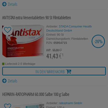
Für Sie
Details
Schwangerschaft & Stillzeit
ANTISTAX extra Venentabletten
90 St
Filmtabletten
Homöopathie, Schüsslersalze & Bachblüten Original
Anbieter:
STADA Consumer Health
Raucherentwöhnung
Deutschland GmbH
Einheit:
90
St
Darreichungsform:
Filmtabletten
-
26%
SIE SPAREN
Gesundheit & Fitness
PZN:
05954715
€²
AVP:
55,99
Kosmetika & Parfümerieartikel
41,43
€¹
Körperpflege
Lieferzeit 2-5 Werktage
IN DEN WARENKORB
Tablettenspender & Tablettenteiler
Details
Tierarzneimittel
Bonbons
HEPARIN-RATIOPHARM 60.000 Salbe
100 g
Salbe
Tee
Anbieter:
ratiopharm GmbH
Einheit:
100
g