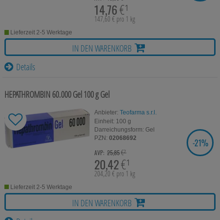
14,76
€¹
übertragen werden.
147,60 € pro 1 kg
Lieferzeit 2-5 Werktage
IN DEN WARENKORB
Details
HEPATHROMBIN 60.000 Gel
100 g
Gel
Anbieter:
Teofarma s.r.l.
Einheit:
100
g
Darreichungsform:
Gel
PZN:
02068692
-
21%
SIE SPAREN
€²
AVP:
25,85
20,42
€¹
204,20 € pro 1 kg
Lieferzeit 2-5 Werktage
IN DEN WARENKORB