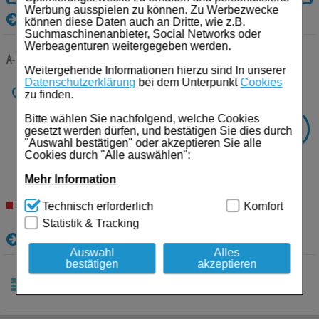
Für Sie
Werbung ausspielen zu können. Zu Werbezwecke
Details
können diese Daten auch an Dritte, wie z.B.
Schwangerschaft & Stillzeit
Suchmaschinenanbieter, Social Networks oder
Werbeagenturen weitergegeben werden.
A-DERMA BASISLINE Intensiv Repair Handcreme
50 ml
Creme
Homöopathie, Schüsslersalze & Bachblüten Original
Weitergehende Informationen hierzu sind In unserer
Datenschutzerklärung
bei dem Unterpunkt
Cookies
Anbieter:
PIERRE FABRE DERMO
Raucherentwöhnung
zu finden.
KOSMETIK GmbH
Einheit:
50
ml
Bitte wählen Sie nachfolgend, welche Cookies
Gesundheit & Fitness
Darreichungsform:
Creme
-
21%
SIE SPAREN
gesetzt werden dürfen, und bestätigen Sie dies durch
PZN:
07586486
"Auswahl bestätigen" oder akzeptieren Sie alle
Kosmetika & Parfümerieartikel
€³
UVP:
6,90
Cookies durch "Alle auswählen":
5,45
€¹
Mehr Information
Körperpflege
109,00 € pro 1 l
Technisch Notwendig:
Hierbei handelt es sich um
Technisch erforderlich
Komfort
Nicht lieferbar
Tablettenspender & Tablettenteiler
Cookies, die für die Grundfunktionen unserer
Statistik & Tracking
Website notwendig sind (z.B. Navigation, Warenkorb,
Details
Kundenkonto), weshalb auf diese nicht verzichtet
Tierarzneimittel
werden kann.
Auswahl
Alles
bestätigen
akzeptieren
ARTIKEL 1 - 2 VON 2
Bonbons
Komfort:
Diese Cookies werden genutzt um das
Einkaufserlebnis noch ansprechender zu gestalten,
beispielsweise für die Wiedererkennung des
Tee
SORTIEREN
FILTERN
Besuchers oder unsere Seite an bevorzugte