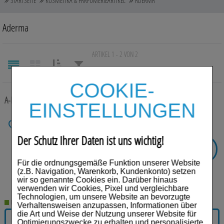
STARTSEITE
KOSMETIKA & PARFÜMERIEARTIKEL
ADERMA
Auge, Ohr, Nase & Mund
Aderma
Blase, Niere & Urogenitaltrakt
ARTIKEL 1 - 2 VON 2
Diabetes
Erkältungskrankheiten
SORTIEREN
FILTERN
COOKIE-
NACH:
NACH:
Haut, Haare & Nägel
A-DERMA CYTELIUM Pflege Spray
100 ml
Spray
EINSTELLUNGEN
Herz, Kreislauf & Gefäße
Anbieter:
PIERRE FABRE DERMO
KOSMETIK GmbH
Einheit:
100
ml
Der Schutz Ihrer Daten ist uns wichtig!
Magen/Darm & Leber/Galle
Darreichungsform:
Spray
-
21%
SIE SPAREN
PZN:
07586753
Schmerzen
Für die ordnungsgemäße Funktion unserer Website
€³
UVP:
15,90
(z.B. Navigation, Warenkorb, Kundenkonto) setzen
12,56
€¹
wir so genannte Cookies ein. Darüber hinaus
Für Kinder
verwenden wir Cookies, Pixel und vergleichbare
125,60 € pro 1 l
Technologien, um unsere Website an bevorzugte
Für Ihn
Lieferzeit 2-5 Werktage
Verhaltensweisen anzupassen, Informationen über
die Art und Weise der Nutzung unserer Website für
IN DEN WARENKORB
Optimierungszwecke zu erhalten und personalisierte