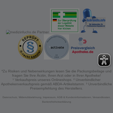
NACH:
NACH:
Verhaltensweisen (z.B. Spracheinstellung)
anzupassen. Komfort-Cookies ermöglichen es uns
auch auf Ihre Bedürfnisse zugeschrittene Inhalte
anzuzeigen und unser Partnerprogramm zu
betreiben.
Statistik & Tracking:
Hierüber lassen sich
Informationen über die Art und Weise der Nutzung
unserer Website sammeln, mit deren Hilfe wir unsere
Website weiter für Sie optimieren können, den Inhalt
auf unserer Website aber auch die Werbung auf
Drittseiten möglichst relevant für Sie zu gestalten.
Bitte beachten Sie, dass Daten hierfür teilweise an
Dritte wie z.B. Google oder soziale Medien
übertragen werden.
*Zu Risiken und Nebenwirkungen lesen Sie die Packungsbeilage und
fragen Sie Ihre Ärztin, Ihren Arzt oder in Ihrer Apotheke!
¹ Verkaufspreis unseres Onlineshops. ² Unverbindlicher
Apothekenverkaufspreis gemäß ABDA-Artikelstamm. ³ Unverbindliche
Preisempfehlung des Herstellers.
Datenschutz,
Widerrufsbelehrung,
Impressum,
AGB & Kundeninformationen,
Versandkosten,
Barrierefreiheitserklärung