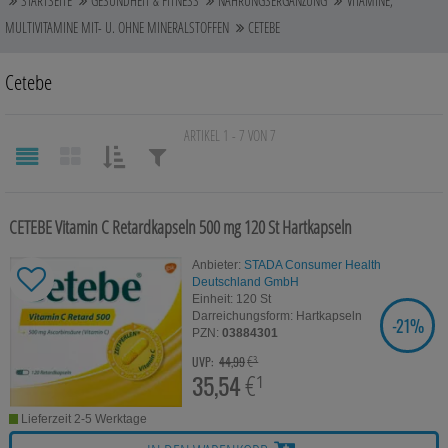
STARTSEITE
GESUNDHEIT & FITNESS
NAHRUNGSERGÄNZUNG
VITAMINE,
Auge, Ohr, Nase & Mund
MULTIVITAMINE MIT- U. OHNE MINERALSTOFFEN
CETEBE
Blase, Niere & Urogenitaltrakt
Cetebe
Diabetes
ARTIKEL 1 - 7 VON 7
Erkältungskrankheiten
SORTIEREN
FILTERN
Haut, Haare & Nägel
NACH:
NACH:
CETEBE Vitamin C Retardkapseln 500 mg
120 St
Hartkapseln
Herz, Kreislauf & Gefäße
Anbieter:
STADA Consumer Health
Magen/Darm & Leber/Galle
Deutschland GmbH
Einheit:
120
St
Darreichungsform:
Hartkapseln
Schmerzen
-
21%
SIE SPAREN
PZN:
03884301
€³
UVP:
44,99
Für Kinder
35,54
€¹
Für Ihn
Lieferzeit 2-5 Werktage