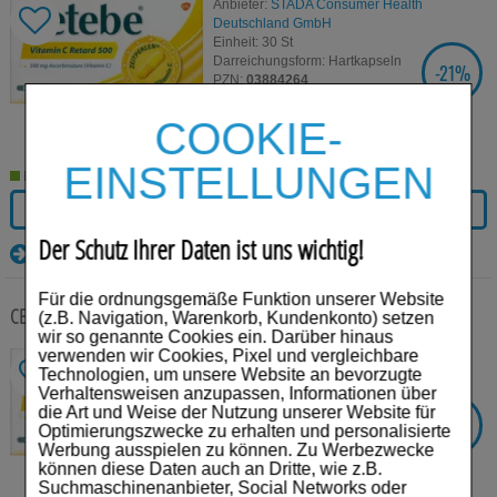
Anbieter:
STADA Consumer Health
Deutschland GmbH
Einheit:
30
St
Darreichungsform:
Hartkapseln
-
21%
SIE SPAREN
PZN:
03884264
€³
UVP:
15,09
COOKIE-
11,92
€¹
EINSTELLUNGEN
Lieferzeit 2-5 Werktage
IN DEN WARENKORB
Der Schutz Ihrer Daten ist uns wichtig!
Details
Für die ordnungsgemäße Funktion unserer Website
CETEBE Vitamin C Retardkapseln 500 mg
60 St
Hartkapseln
(z.B. Navigation, Warenkorb, Kundenkonto) setzen
wir so genannte Cookies ein. Darüber hinaus
verwenden wir Cookies, Pixel und vergleichbare
Anbieter:
STADA Consumer Health
Technologien, um unsere Website an bevorzugte
Deutschland GmbH
Verhaltensweisen anzupassen, Informationen über
Einheit:
60
St
die Art und Weise der Nutzung unserer Website für
Darreichungsform:
Hartkapseln
-
21%
SIE SPAREN
Optimierungszwecke zu erhalten und personalisierte
PZN:
03884287
Werbung ausspielen zu können. Zu Werbezwecke
€³
UVP:
27,99
können diese Daten auch an Dritte, wie z.B.
22,11
€¹
Suchmaschinenanbieter, Social Networks oder