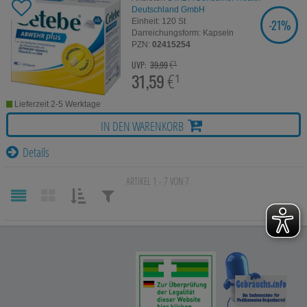
Deutschland GmbH
-
21%
Einheit:
120
St
SIE SPAREN
Darreichungsform:
Kapseln
PZN:
02415254
€³
UVP:
39,99
31,59
€¹
Lieferzeit 2-5 Werktage
IN DEN WARENKORB
Details
ARTIKEL 1 - 7 VON 7
SORTIEREN
FILTERN
NACH:
NACH: