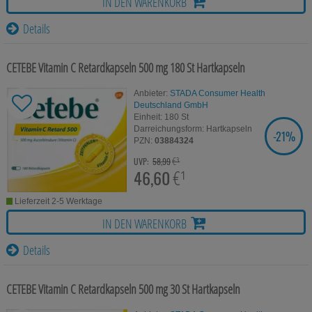
IN DEN WARENKORB
Für Sie
Details
Schwangerschaft & Stillzeit
Homöopathie, Schüsslersalze & Bachblüten Original
CETEBE Vitamin C Retardkapseln 500 mg
180 St
Hartkapseln
Raucherentwöhnung
Anbieter:
STADA Consumer Health
Deutschland GmbH
Gesundheit & Fitness
Einheit:
180
St
Darreichungsform:
Hartkapseln
-
21%
SIE SPAREN
PZN:
03884324
Kosmetika & Parfümerieartikel
€³
UVP:
58,99
46,60
€¹
Körperpflege
Lieferzeit 2-5 Werktage
Tablettenspender & Tablettenteiler
IN DEN WARENKORB
Tierarzneimittel
Details
Bonbons
CETEBE Vitamin C Retardkapseln 500 mg
30 St
Hartkapseln
Tee