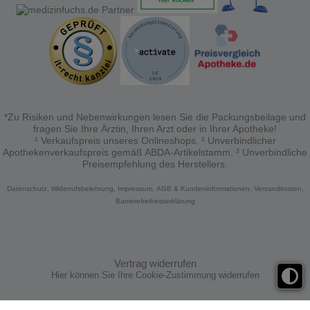
*Zu Risiken und Nebenwirkungen lesen Sie die Packungsbeilage und
fragen Sie Ihre Ärztin, Ihren Arzt oder in Ihrer Apotheke!
¹ Verkaufspreis unseres Onlineshops. ² Unverbindlicher
Apothekenverkaufspreis gemäß ABDA-Artikelstamm. ³ Unverbindliche
Preisempfehlung des Herstellers.
Datenschutz,
Widerrufsbelehrung,
Impressum,
AGB & Kundeninformationen,
Versandkosten,
Barrierefreiheitserklärung
Vertrag widerrufen
Hier können Sie Ihre Cookie-Zustimmung widerrufen