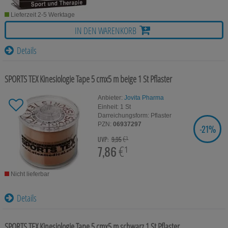
Lieferzeit 2-5 Werktage
IN DEN WARENKORB
Details
SPORTS TEX Kinesiologie Tape 5 cmx5 m beige
1 St
Pflaster
Anbieter:
Jovita Pharma
Einheit:
1
St
Darreichungsform:
Pflaster
PZN:
06937297
-
21%
SIE SPAREN
€³
UVP:
9,95
7,86
€¹
Nicht lieferbar
Details
SPORTS TEX Kinesiologie Tape 5 cmx5 m schwarz
1 St
Pflaster