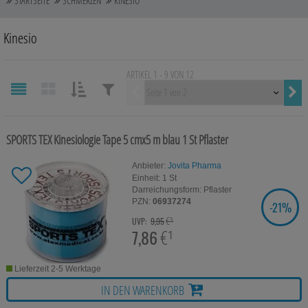
STARTSEITE
SCHMERZEN
KINESIO
Auge, Ohr, Nase & Mund
Kinesio
Blase, Niere & Urogenitaltrakt
ARTIKEL 1 - 9 VON 12
Diabetes
Vorherige
Erkältungskrankheiten
SORTIEREN
FILTERN
NACH:
NACH:
Haut, Haare & Nägel
SPORTS TEX Kinesiologie Tape 5 cmx5 m blau
1 St
Pflaster
Herz, Kreislauf & Gefäße
Anbieter:
Jovita Pharma
Einheit:
1
St
Darreichungsform:
Pflaster
Magen/Darm & Leber/Galle
PZN:
06937274
-
21%
SIE SPAREN
€³
Schmerzen
UVP:
9,95
7,86
€¹
Für Kinder
Lieferzeit 2-5 Werktage
Für Ihn
IN DEN WARENKORB