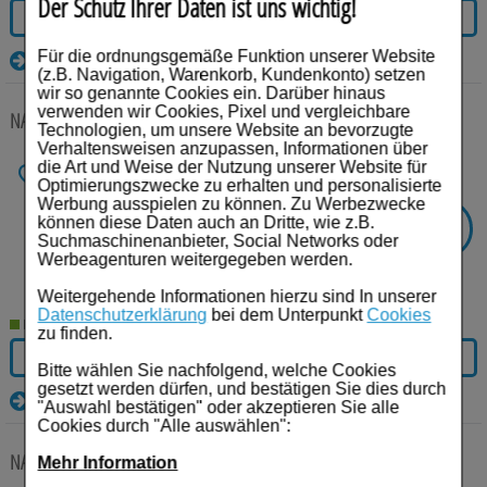
Der Schutz Ihrer Daten ist uns wichtig!
IN DEN WARENKORB
Für die ordnungsgemäße Funktion unserer Website
Details
(z.B. Navigation, Warenkorb, Kundenkonto) setzen
wir so genannte Cookies ein. Darüber hinaus
verwenden wir Cookies, Pixel und vergleichbare
NASARA Kinesiologie Tape 5 cmx5 m grün
1 St
Pflaster
Technologien, um unsere Website an bevorzugte
Verhaltensweisen anzupassen, Informationen über
Anbieter:
Jovita Pharma
die Art und Weise der Nutzung unserer Website für
Einheit:
1
St
Optimierungszwecke zu erhalten und personalisierte
Darreichungsform:
Pflaster
Werbung ausspielen zu können. Zu Werbezwecke
PZN:
09288758
können diese Daten auch an Dritte, wie z.B.
-
21%
SIE SPAREN
Suchmaschinenanbieter, Social Networks oder
€³
UVP:
9,85
Werbeagenturen weitergegeben werden.
7,78
€¹
Weitergehende Informationen hierzu sind In unserer
Datenschutzerklärung
bei dem Unterpunkt
Cookies
Lieferzeit 2-5 Werktage
zu finden.
IN DEN WARENKORB
Bitte wählen Sie nachfolgend, welche Cookies
gesetzt werden dürfen, und bestätigen Sie dies durch
Details
"Auswahl bestätigen" oder akzeptieren Sie alle
Cookies durch "Alle auswählen":
NASARA Kinesiologie Tape 5 cmx5 m pink
1 St
Pflaster
Mehr Information