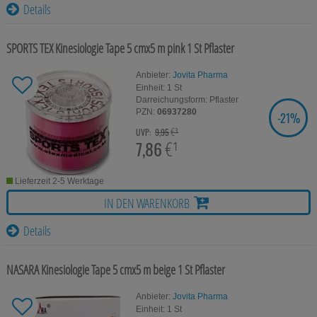
Für Sie
Details
Schwangerschaft & Stillzeit
SPORTS TEX Kinesiologie Tape 5 cmx5 m pink
1 St
Pflaster
Homöopathie, Schüsslersalze & Bachblüten Original
Anbieter:
Jovita Pharma
Einheit:
1
St
Raucherentwöhnung
Darreichungsform:
Pflaster
PZN:
06937280
-
21%
SIE SPAREN
Gesundheit & Fitness
€³
UVP:
9,95
7,86
€¹
Kosmetika & Parfümerieartikel
Körperpflege
Lieferzeit 2-5 Werktage
IN DEN WARENKORB
Tablettenspender & Tablettenteiler
Details
Tierarzneimittel
NASARA Kinesiologie Tape 5 cmx5 m beige
1 St
Pflaster
Bonbons
Anbieter:
Jovita Pharma
Tee
Einheit:
1
St