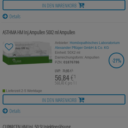
Für Sie
IN DEN WARENKORB
Schwangerschaft & Stillzeit
Details
Homöopathie, Schüsslersalze & Bachblüten Original
ASTHMA HM Inj.Ampullen
50X2 ml
Ampullen
Raucherentwöhnung
Anbieter:
Homöopathisches Laboratorium
Alexander Pflüger GmbH & Co. KG
Gesundheit & Fitness
Einheit:
50X2
ml
Darreichungsform:
Ampullen
-
21%
SIE SPAREN
Kosmetika & Parfümerieartikel
PZN:
01876786
€³
UVP:
71,95
Körperpflege
56,84
€¹
568,40 € pro 1 l
Tablettenspender & Tablettenteiler
Lieferzeit 2-5 Werktage
Tierarzneimittel
IN DEN WARENKORB
Bonbons
Details
Tee
CUPARCEN HM Inj.
50 St
Injektionslösung