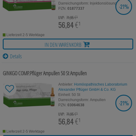
Darreichungsform:
Injektionslösung
Bitte beachten Sie, dass Daten hierfür teilweise an
-
21%
SIE SPAREN
PZN:
01877337
Dritte wie z.B. Google oder soziale Medien
übertragen werden.
€³
UVP:
71,95
56,84
€¹
Lieferzeit 2-5 Werktage
IN DEN WARENKORB
Details
GINKGO COMP.Pflüger Ampullen
50 St
Ampullen
Anbieter:
Homöopathisches Laboratorium
Alexander Pflüger GmbH & Co. KG
Einheit:
50
St
Darreichungsform:
Ampullen
-
21%
SIE SPAREN
PZN:
03064638
€³
UVP:
71,95
56,84
€¹
Lieferzeit 2-5 Werktage