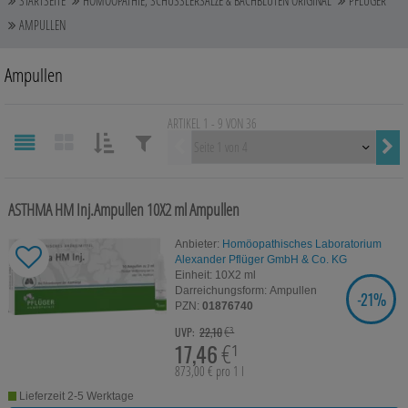
STARTSEITE
HOMÖOPATHIE, SCHÜSSLERSALZE & BACHBLÜTEN ORIGINAL
PFLÜGER
Auge, Ohr, Nase & Mund
AMPULLEN
Blase, Niere & Urogenitaltrakt
Ampullen
Diabetes
ARTIKEL 1 - 9 VON 36
Erkältungskrankheiten
Vorherige
SORTIEREN
FILTERN
Haut, Haare & Nägel
NACH:
NACH:
ASTHMA HM Inj.Ampullen
10X2 ml
Ampullen
Herz, Kreislauf & Gefäße
Anbieter:
Homöopathisches Laboratorium
Magen/Darm & Leber/Galle
Alexander Pflüger GmbH & Co. KG
Einheit:
10X2
ml
Darreichungsform:
Ampullen
Schmerzen
-
21%
SIE SPAREN
PZN:
01876740
€³
Für Kinder
UVP:
22,10
17,46
€¹
Für Ihn
873,00 € pro 1 l
Lieferzeit 2-5 Werktage