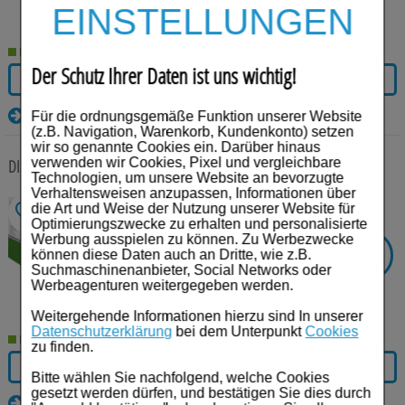
€³
UVP:
22,10
EINSTELLUNGEN
17,46
€¹
Lieferzeit 2-5 Werktage
Der Schutz Ihrer Daten ist uns wichtig!
IN DEN WARENKORB
Details
Für die ordnungsgemäße Funktion unserer Website
(z.B. Navigation, Warenkorb, Kundenkonto) setzen
wir so genannte Cookies ein. Darüber hinaus
verwenden wir Cookies, Pixel und vergleichbare
DISCI Bamb HOM 1 ml Injektionslösung
50 St
Injektionslösung
Technologien, um unsere Website an bevorzugte
Verhaltensweisen anzupassen, Informationen über
Anbieter:
Homöopathisches Laboratorium
die Art und Weise der Nutzung unserer Website für
Alexander Pflüger GmbH & Co. KG
Optimierungszwecke zu erhalten und personalisierte
Einheit:
50
St
Werbung ausspielen zu können. Zu Werbezwecke
Darreichungsform:
Injektionslösung
-
21%
SIE SPAREN
können diese Daten auch an Dritte, wie z.B.
PZN:
01876941
Suchmaschinenanbieter, Social Networks oder
Werbeagenturen weitergegeben werden.
€³
UVP:
71,95
56,84
€¹
Weitergehende Informationen hierzu sind In unserer
Datenschutzerklärung
bei dem Unterpunkt
Cookies
Lieferzeit 2-5 Werktage
zu finden.
IN DEN WARENKORB
Bitte wählen Sie nachfolgend, welche Cookies
gesetzt werden dürfen, und bestätigen Sie dies durch
Details