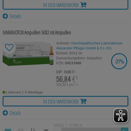
IN DEN WARENKORB
Details
NARANOTOX Ampullen
50X2 ml
Ampullen
Anbieter:
Homöopathisches Laboratorium
Alexander Pflüger GmbH & Co. KG
Einheit:
50X2
ml
Darreichungsform:
Ampullen
-
21%
SIE SPAREN
PZN:
04533466
€³
UVP:
71,95
56,84
€¹
568,40 € pro 1 l
Lieferzeit 2-5 Werktage
IN DEN WARENKORB
Details
ARTIKEL 1 - 9 VON 36