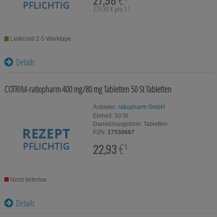
Drittseiten möglichst relevant für Sie zu gestalten.
279,80 € pro 1 l
Bitte beachten Sie, dass Daten hierfür teilweise an
Dritte wie z.B. Google oder soziale Medien
übertragen werden.
Lieferzeit 2-5 Werktage
Details
COTRIM-ratiopharm 400 mg/80 mg Tabletten
50 St
Tabletten
Anbieter:
ratiopharm GmbH
Einheit:
50
St
Darreichungsform:
Tabletten
PZN:
17550667
22,93
€¹
Nicht lieferbar
Details