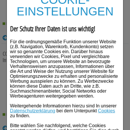
18,16
€¹
EINSTELLUNGEN
Lieferzeit 2-5 Werktage
Der Schutz Ihrer Daten ist uns wichtig!
Details
Für die ordnungsgemäße Funktion unserer Website
(z.B. Navigation, Warenkorb, Kundenkonto) setzen
wir so genannte Cookies ein. Darüber hinaus
COTRIM-ratiopharm 400mg/5ml + 80mg/5ml K.H.Inf.-L.
5 St
verwenden wir Cookies, Pixel und vergleichbare
Infusions-Lösungskonzentrat
Technologien, um unsere Website an bevorzugte
Verhaltensweisen anzupassen, Informationen über
die Art und Weise der Nutzung unserer Website für
Anbieter:
ratiopharm GmbH
Optimierungszwecke zu erhalten und personalisierte
Einheit:
5
St
Werbung ausspielen zu können. Zu Werbezwecke
Darreichungsform:
Infusions-
können diese Daten auch an Dritte, wie z.B.
Lösungskonzentrat
Suchmaschinenanbieter, Social Networks oder
PZN:
17550615
Werbeagenturen weitergegeben werden.
25,18
€¹
Weitergehende Informationen hierzu sind In unserer
Datenschutzerklärung
bei dem Unterpunkt
Cookies
Lieferzeit 2-5 Werktage
zu finden.
Bitte wählen Sie nachfolgend, welche Cookies
Details