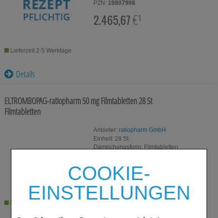
PZN:
19807998
2.465,67
€¹
Lieferzeit 2-5 Werktage
Details
ELTROMBOPAG-ratiopharm 50 mg Filmtabletten
28 St
Filmtabletten
Anbieter:
ratiopharm GmbH
Einheit:
28
St
Darreichungsform:
Filmtabletten
PZN:
19807981
COOKIE-
867,91
€¹
EINSTELLUNGEN
Lieferzeit 2-5 Werktage