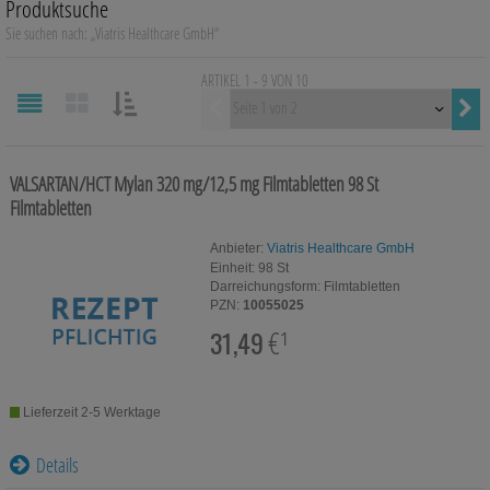
Produktsuche
Auge, Ohr, Nase & Mund
Sie suchen nach:
„
Viatris Healthcare GmbH
“
Blase, Niere & Urogenitaltrakt
ARTIKEL 1 - 9 VON
10
Vorherige
Diabetes
SORTIEREN
NACH:
Erkältungskrankheiten
VALSARTAN/HCT Mylan 320 mg/12,5 mg Filmtabletten
98 St
Filmtabletten
Haut, Haare & Nägel
Anbieter:
Viatris Healthcare GmbH
Herz, Kreislauf & Gefäße
Einheit:
98
St
Darreichungsform:
Filmtabletten
Magen/Darm & Leber/Galle
PZN:
10055025
31,49
€¹
Schmerzen
Für Kinder
Lieferzeit 2-5 Werktage
Für Ihn
Details