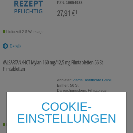
PZN:
10054988
27,91
€¹
Lieferzeit 2-5 Werktage
Details
VALSARTAN/HCT Mylan 160 mg/12,5 mg Filmtabletten
56 St
Filmtabletten
Anbieter:
Viatris Healthcare GmbH
Einheit:
56
St
Darreichungsform:
Filmtabletten
PZN:
10054971
COOKIE-
18,10
€¹
EINSTELLUNGEN
Lieferzeit 2-5 Werktage