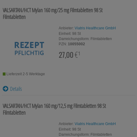
Für Sie
VALSARTAN/HCT Mylan 160 mg/25 mg Filmtabletten
98 St
Schwangerschaft & Stillzeit
Filmtabletten
Homöopathie, Schüsslersalze & Bachblüten Original
Anbieter:
Viatris Healthcare GmbH
Einheit:
98
St
Raucherentwöhnung
Darreichungsform:
Filmtabletten
PZN:
10055002
27,00
€¹
Gesundheit & Fitness
Kosmetika & Parfümerieartikel
Lieferzeit 2-5 Werktage
Körperpflege
Details
Tablettenspender & Tablettenteiler
Tierarzneimittel
VALSARTAN/HCT Mylan 160 mg/12,5 mg Filmtabletten
98 St
Filmtabletten
Bonbons
Anbieter:
Viatris Healthcare GmbH
Tee
Einheit:
98
St
Darreichungsform:
Filmtabletten