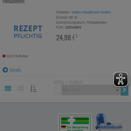
Filmtabletten
Anbieter:
Viatris Healthcare GmbH
Einheit:
98
St
Darreichungsform:
Filmtabletten
PZN:
10054965
24,98
€¹
Nicht lieferbar
Details
ARTIKEL 1 - 9 VON
10
Vorherige
SORTIEREN
NACH: