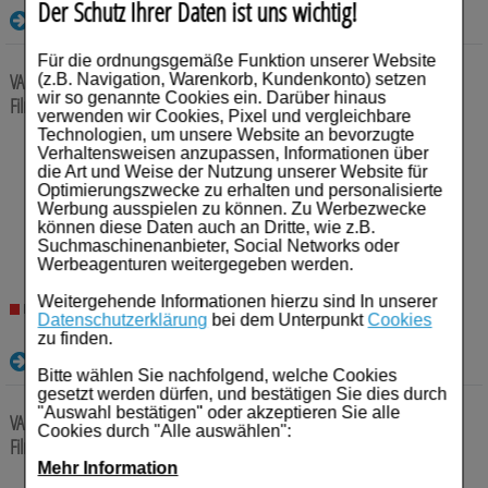
Der Schutz Ihrer Daten ist uns wichtig!
Details
Für die ordnungsgemäße Funktion unserer Website
VALSARTAN/HCT Mylan 320 mg/25 mg Filmtabletten
98 St
(z.B. Navigation, Warenkorb, Kundenkonto) setzen
wir so genannte Cookies ein. Darüber hinaus
Filmtabletten
verwenden wir Cookies, Pixel und vergleichbare
Technologien, um unsere Website an bevorzugte
Anbieter:
Viatris Healthcare GmbH
Verhaltensweisen anzupassen, Informationen über
Einheit:
98
St
die Art und Weise der Nutzung unserer Website für
Darreichungsform:
Filmtabletten
Optimierungszwecke zu erhalten und personalisierte
PZN:
10055048
Werbung ausspielen zu können. Zu Werbezwecke
können diese Daten auch an Dritte, wie z.B.
34,89
€¹
Suchmaschinenanbieter, Social Networks oder
Werbeagenturen weitergegeben werden.
Weitergehende Informationen hierzu sind In unserer
Nicht lieferbar
Datenschutzerklärung
bei dem Unterpunkt
Cookies
zu finden.
Details
Bitte wählen Sie nachfolgend, welche Cookies
gesetzt werden dürfen, und bestätigen Sie dies durch
"Auswahl bestätigen" oder akzeptieren Sie alle
VALSARTAN/HCT Mylan 320 mg/25 mg Filmtabletten
56 St
Cookies durch "Alle auswählen":
Filmtabletten
Mehr Information
Anbieter:
Viatris Healthcare GmbH