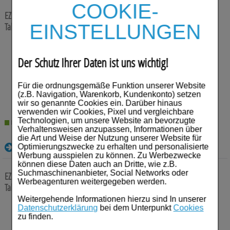
Für Sie
COOKIE-
EZETIMIB/Simvastatin Mylan 10 mg/20 mg Tabletten
100 St
Schwangerschaft & Stillzeit
Tabletten
EINSTELLUNGEN
Homöopathie, Schüsslersalze & Bachblüten Original
Anbieter:
Viatris Healthcare GmbH
Einheit:
100
St
Der Schutz Ihrer Daten ist uns wichtig!
Darreichungsform:
Tabletten
Raucherentwöhnung
PZN:
13857044
Für die ordnungsgemäße Funktion unserer Website
53,94
€¹
Gesundheit & Fitness
(z.B. Navigation, Warenkorb, Kundenkonto) setzen
wir so genannte Cookies ein. Darüber hinaus
Kosmetika & Parfümerieartikel
verwenden wir Cookies, Pixel und vergleichbare
Technologien, um unsere Website an bevorzugte
Lieferzeit 2-5 Werktage
Verhaltensweisen anzupassen, Informationen über
Körperpflege
die Art und Weise der Nutzung unserer Website für
Details
Optimierungszwecke zu erhalten und personalisierte
Tablettenspender & Tablettenteiler
Werbung ausspielen zu können. Zu Werbezwecke
können diese Daten auch an Dritte, wie z.B.
Suchmaschinenanbieter, Social Networks oder
Tierarzneimittel
EZETIMIB/Simvastatin Mylan 10 mg/40 mg Tabletten
100 St
Werbeagenturen weitergegeben werden.
Tabletten
Bonbons
Weitergehende Informationen hierzu sind In unserer
Anbieter:
Viatris Healthcare GmbH
Datenschutzerklärung
bei dem Unterpunkt
Cookies
Einheit:
100
St
zu finden.
Tee
Darreichungsform:
Tabletten