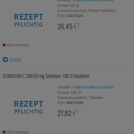
Anbieter:
Viatris Healthcare GmbH
Einheit:
60
St
Darreichungsform:
Retard-Tabletten
PZN:
01671624
26,45
€¹
Nicht lieferbar
Details
DOPADURA C 200/50 mg Tabletten
100 St
Tabletten
Anbieter:
Viatris Healthcare GmbH
Einheit:
100
St
Darreichungsform:
Tabletten
PZN:
00673526
27,82
€¹
Nicht lieferbar