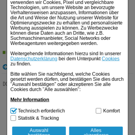
verwenden wir Cookies, Pixel und vergleichbare
Technologien, um unsere Website an bevorzugte
Anbieter:
Viatris Healthcare GmbH
Verhaltensweisen anzupassen, Informationen über
Einheit:
100
St
die Art und Weise der Nutzung unserer Website für
Darreichungsform:
Retard-Tabletten
Optimierungszwecke zu erhalten und personalisierte
PZN:
01672121
Werbung ausspielen zu können. Zu Werbezwecke
38,46
€¹
können diese Daten auch an Dritte, wie z.B.
Suchmaschinenanbieter, Social Networks oder
Werbeagenturen weitergegeben werden.
Lieferzeit 2-5 Werktage
Weitergehende Informationen hierzu sind In unserer
Datenschutzerklärung
bei dem Unterpunkt
Cookies
zu finden.
Details
Bitte wählen Sie nachfolgend, welche Cookies
gesetzt werden dürfen, und bestätigen Sie dies durch
DOPADURA C 200/50 mg Tabletten
200 St
Tabletten
"Auswahl bestätigen" oder akzeptieren Sie alle
Cookies durch "Alle auswählen":
Anbieter:
Viatris Healthcare GmbH
Mehr Information
Einheit:
200
St
Darreichungsform:
Tabletten
Technisch Notwendig:
Hierbei handelt es sich um
Technisch erforderlich
Komfort
PZN:
03473667
Cookies, die für die Grundfunktionen unserer
Statistik & Tracking
43,46
€¹
Website notwendig sind (z.B. Navigation, Warenkorb,
Kundenkonto), weshalb auf diese nicht verzichtet
werden kann.
Auswahl
Alles