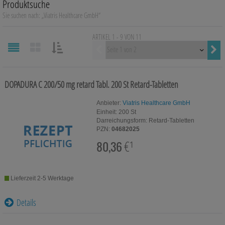
Produktsuche
Auge, Ohr, Nase & Mund
Sie suchen nach:
„
Viatris Healthcare GmbH
“
Blase, Niere & Urogenitaltrakt
ARTIKEL 1 - 9 VON
11
Vorherige
Diabetes
SORTIEREN
NACH:
Erkältungskrankheiten
DOPADURA C 200/50 mg retard Tabl.
200 St
Retard-Tabletten
Haut, Haare & Nägel
Anbieter:
Viatris Healthcare GmbH
Einheit:
200
St
Herz, Kreislauf & Gefäße
Darreichungsform:
Retard-Tabletten
PZN:
04682025
Magen/Darm & Leber/Galle
80,36
€¹
Schmerzen
Lieferzeit 2-5 Werktage
Für Kinder
Details
Für Ihn