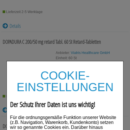
Lieferzeit 2-5 Werktage
Details
DOPADURA C 200/50 mg retard Tabl.
60 St
Retard-Tabletten
Anbieter:
Viatris Healthcare GmbH
Einheit:
60
St
Darreichungsform:
Retard-Tabletten
PZN:
01672173
COOKIE-
42,21
€¹
EINSTELLUNGEN
Lieferzeit 2-5 Werktage
Der Schutz Ihrer Daten ist uns wichtig!
Details
Für die ordnungsgemäße Funktion unserer Website
(z.B. Navigation, Warenkorb, Kundenkonto) setzen
DOPADURA C 100/25 mg retard Tabl.
100 St
Retard-Tabletten
wir so genannte Cookies ein. Darüber hinaus