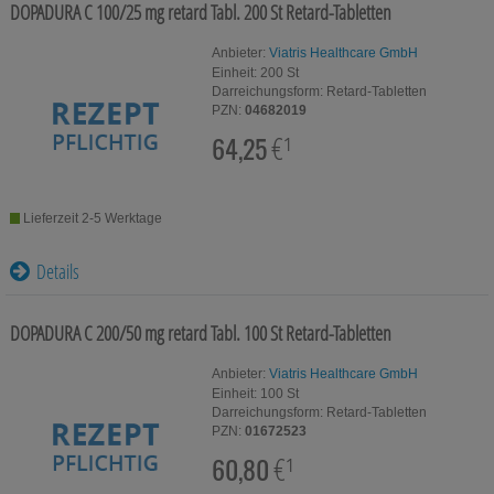
Für Sie
DOPADURA C 100/25 mg retard Tabl.
200 St
Retard-Tabletten
Schwangerschaft & Stillzeit
Anbieter:
Viatris Healthcare GmbH
Einheit:
200
St
Darreichungsform:
Retard-Tabletten
Homöopathie, Schüsslersalze & Bachblüten Original
PZN:
04682019
64,25
€¹
Raucherentwöhnung
Gesundheit & Fitness
Lieferzeit 2-5 Werktage
Kosmetika & Parfümerieartikel
Details
Körperpflege
Tablettenspender & Tablettenteiler
DOPADURA C 200/50 mg retard Tabl.
100 St
Retard-Tabletten
Tierarzneimittel
Anbieter:
Viatris Healthcare GmbH
Einheit:
100
St
Darreichungsform:
Retard-Tabletten
Bonbons
PZN:
01672523
60,80
€¹
Tee