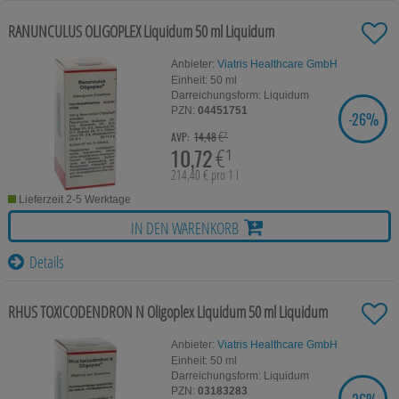
Für Sie
RANUNCULUS OLIGOPLEX Liquidum
50 ml
Liquidum
Schwangerschaft & Stillzeit
Anbieter:
Viatris Healthcare GmbH
Homöopathie, Schüsslersalze & Bachblüten Original
Einheit:
50
ml
Darreichungsform:
Liquidum
PZN:
04451751
Raucherentwöhnung
-
26%
SIE SPAREN
€²
AVP:
14,48
10,72
€¹
Gesundheit & Fitness
214,40 € pro 1 l
Kosmetika & Parfümerieartikel
Lieferzeit 2-5 Werktage
IN DEN WARENKORB
Körperpflege
Details
Tablettenspender & Tablettenteiler
Tierarzneimittel
RHUS TOXICODENDRON N Oligoplex Liquidum
50 ml
Liquidum
Bonbons
Anbieter:
Viatris Healthcare GmbH
Einheit:
50
ml
Tee
Darreichungsform:
Liquidum
PZN:
03183283
SIE SPAREN