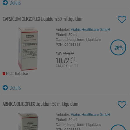
Details
CAPSICUM OLIGOPLEX Liquidum
50 ml
Liquidum
Anbieter:
Viatris Healthcare GmbH
Einheit:
50
ml
Darreichungsform:
Liquidum
PZN:
04451863
-
26%
SIE SPAREN
€²
AVP:
14,48
10,72
€¹
214,40 € pro 1 l
Nicht lieferbar
Details
ARNICA OLIGOPLEX Liquidum
50 ml
Liquidum
Anbieter:
Viatris Healthcare GmbH
Einheit:
50
ml
Darreichungsform:
Liquidum
PZN:
04451521