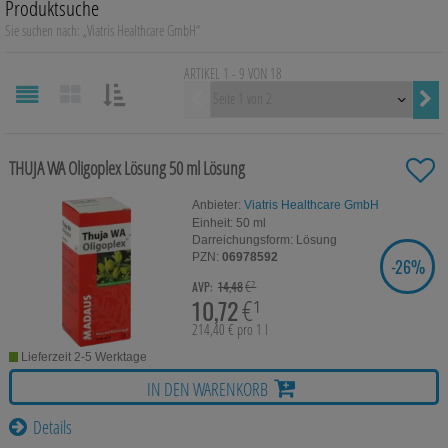
Produktsuche
Auge, Ohr, Nase & Mund
Sie suchen nach:
„
Viatris Healthcare GmbH
“
Blase, Niere & Urogenitaltrakt
ARTIKEL 1 - 9 VON
18
Vorherige
Diabetes
SORTIEREN
NACH:
Erkältungskrankheiten
THUJA WA Oligoplex Lösung
50 ml
Lösung
Haut, Haare & Nägel
Anbieter:
Viatris Healthcare GmbH
Einheit:
50
ml
Herz, Kreislauf & Gefäße
Darreichungsform:
Lösung
PZN:
06978592
-
26%
SIE SPAREN
Magen/Darm & Leber/Galle
€²
AVP:
14,48
10,72
€¹
Schmerzen
214,40 € pro 1 l
Lieferzeit 2-5 Werktage
Für Kinder
IN DEN WARENKORB
Für Ihn
Details