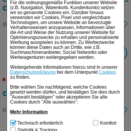
Für die ordnungsgemäße Funktion unserer Website
Details
(z.B. Navigation, Warenkorb, Kundenkonto) setzen
wir so genannte Cookies ein. Darüber hinaus
verwenden wir Cookies, Pixel und vergleichbare
Technologien, um unsere Website an bevorzugte
UVA URSI N Oligoplex Liquidum
50 ml
Liquidum
Verhaltensweisen anzupassen, Informationen über
die Art und Weise der Nutzung unserer Website für
Anbieter:
Viatris Healthcare GmbH
Optimierungszwecke zu erhalten und personalisierte
Einheit:
50
ml
Werbung ausspielen zu können. Zu Werbezwecke
Darreichungsform:
Liquidum
können diese Daten auch an Dritte, wie z.B.
PZN:
07038017
-
26%
Suchmaschinenanbieter, Social Networks oder
SIE SPAREN
Werbeagenturen weitergegeben werden.
€²
AVP:
14,48
10,72
€¹
Weitergehende Informationen hierzu sind In unserer
214,40 € pro 1 l
Datenschutzerklärung
bei dem Unterpunkt
Cookies
zu finden.
Nicht lieferbar
Bitte wählen Sie nachfolgend, welche Cookies
gesetzt werden dürfen, und bestätigen Sie dies durch
Details
"Auswahl bestätigen" oder akzeptieren Sie alle
Cookies durch "Alle auswählen":
EUPATORIUM N Oligoplex Liquidum
50 ml
Liquidum
Mehr Information
Anbieter:
Viatris Healthcare GmbH
Technisch Notwendig:
Hierbei handelt es sich um
Technisch erforderlich
Komfort
Einheit:
50
ml
Cookies, die für die Grundfunktionen unserer
Statistik & Tracking