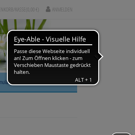
NKORB/KASSE
(0,00 €)
ANMELDEN
rmular
r, Nase & Mund
gskrankheiten
arm & Leber/Galle