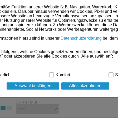
mäße Funktion unserer Website (z.B. Navigation, Warenkorb, 
Anbieter:
Viatris Healthcare GmbH
kies ein. Darüber hinaus verwenden wir Cookies, Pixel und ve
Einheit:
60
St
nsere Website an bevorzugte Verhaltensweisen anzupassen, In
Darreichungsform:
Filmtabletten
er Nutzung unserer Website für Optimierungszwecke zu erhalte
PZN:
16042242
rbung ausspielen zu können. Zu Werbezwecke können diese Dat
Nicht lieferbar
inenanbieter, Social Networks oder Werbeagenturen weiterge
Details
mationen hierzu sind In unserer
Datenschutzerklärung
bei dem
AMBRISENTAN Mylan 5 mg Filmtabletten
30 St
chfolgend, welche Cookies gesetzt werden dürfen, und bestätig
" oder akzeptieren Sie alle Cookies durch "Alle auswählen":
Anbieter:
Viatris Healthcare GmbH
Einheit:
30
St
Darreichungsform:
Filmtabletten
dig:
Hierbei handelt es sich um Cookies, die für die Grundfunk
erlich
Komfort
S
PZN:
16042236
ind (z.B. Navigation, Warenkorb, Kundenkonto), weshalb auf die
Nicht lieferbar
Details
Auswahl bestätigen
Alles akzeptieren
kies werden genutzt um das Einkaufserlebnis noch ansprechen
 die Wiedererkennung des Besuchers oder unsere Seite an bevo
z.B. Spracheinstellung) anzupassen. Komfort-Cookies ermöglic
SORTIEREN NACH:
geschrittene Inhalte anzuzeigen und unser Partnerprogramm zu 
g:
Hierüber lassen sich Informationen über die Art und Weise d