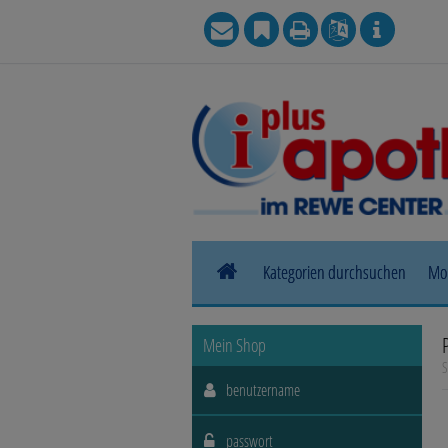
Kategorien durchsuchen
Mo
Allergie
Mein Shop
S
Blase, Niere & Urogenitaltrakt
Haut, Haare & Nägel