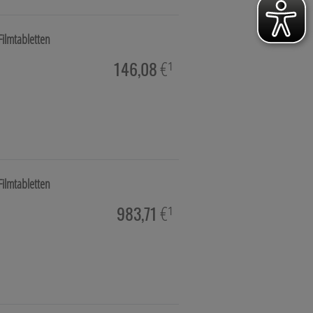
Filmtabletten
hie, Schüsslersalze & Bachblüten
146,08
€¹
a & Parfümerieartikel
imittel
Filmtabletten
983,71
€¹