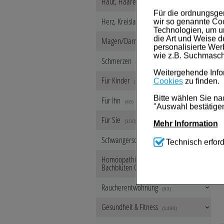
Haut, Haare & Nägel
(1234)
Für die ordnungsge
Herz, Kreislauf & Gefäße
wir so genannte Coo
(459)
Technologien, um u
die Art und Weise d
Magen/Darm & Leber/Galle
(626)
personalisierte We
wie z.B. Suchmasch
Schmerzen
(553)
Weitergehende Infor
Für Kinder
Cookies
zu finden.
(108)
Bitte wählen Sie na
Für Ihn
(46)
"Auswahl bestätigen
Für Sie
(100)
Mehr Information
Schwangerschaft & Stillzeit
Technisch Notwen
Technisch erford
(218)
Website notwendig s
werden kann.
Homöopathie, Schüsslersalze &
Bachblüten Original
(8107)
Komfort:
Diese Coo
beispielsweise für
Raucherentwöhnung
(63)
Verhaltensweisen (
Ihre Bedürfnisse zu
Gesundheit & Fitness
(1496)
Statistik & Trackin