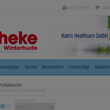
REGISTRIEREN
WARE
natsangebote
Topseller
Rezepteinlösen
Freiumschläge
Kontaktfo
Beruhigung & Stimmungsaufhellung
Auge, Oh
Produktsuche
ie suchen nach:
„
Viatris Healthcare GmbH
“
Diabetes
Erkältun
SORTIEREN NACH:
Herz, Kreislauf & Gefäße
Magen/D