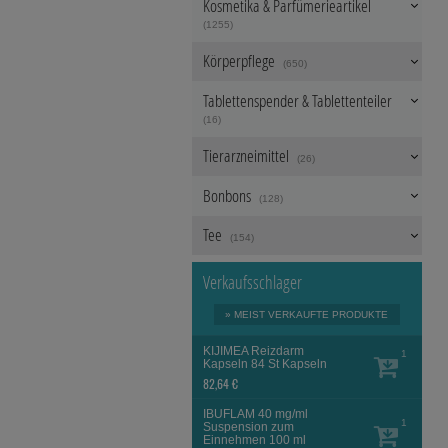
Website sammeln, mi
Kosmetika & Parfümerieartikel
unserer Website aber
(1255)
beachten Sie, dass 
werden.
Körperpflege
(650)
Tablettenspender & Tablettenteiler
(16)
Tierarzneimittel
(26)
Bonbons
(128)
Tee
(154)
Verkaufsschlager
» MEIST VERKAUFTE PRODUKTE
KIJIMEA Reizdarm
1
Kapseln
84 St
Kapseln
82,64 €
IBUFLAM 40 mg/ml
1
Suspension zum
Einnehmen
100 ml