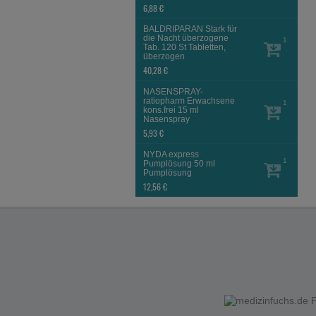
6,88 €
BALDRIPARAN Stark für
die Nacht überzogene
1
Tab.
120 St
Tabletten,
überzogen
40,28 €
NASENSPRAY-
ratiopharm Erwachsene
1
kons.frei
15 ml
Nasenspray
5,93 €
NYDA express
1
Pumplösung
50 ml
Pumplösung
12,56 €