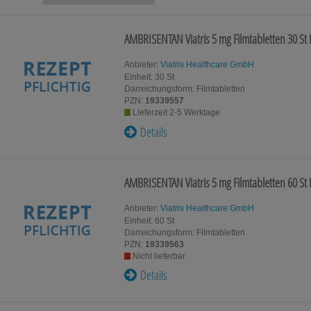
Für Kinder
Für Ihn
AMBRISENTAN Viatris 5 mg Filmtabletten
30 St
Homöopat
Schwangerschaft & Stillzeit
Original
Anbieter:
Viatris Healthcare GmbH
Einheit:
30
St
Darreichungsform:
Filmtabletten
Gesundheit & Fitness
Kosmetik
PZN:
19339557
Lieferzeit 2-5 Werktage
Details
Tablettenspender & Tablettenteiler
Tierarzne
Tee
AMBRISENTAN Viatris 5 mg Filmtabletten
60 St
Anbieter:
Viatris Healthcare GmbH
Einheit:
60
St
Darreichungsform:
Filmtabletten
PZN:
19339563
Nicht lieferbar
Details