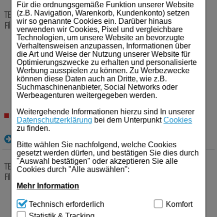
Für Sie
Für die ordnungsgemäße Funktion unserer Website
TENOFOVIRDISOPROXIL Viatris 245 mg Filmtabletten
30 St
(z.B. Navigation, Warenkorb, Kundenkonto) setzen
Schwangerschaft & Stillzeit
wir so genannte Cookies ein. Darüber hinaus
Filmtabletten
verwenden wir Cookies, Pixel und vergleichbare
Technologien, um unsere Website an bevorzugte
Homöopathie, Schüsslersalze & Bachblüten Original
Anbieter:
Viatris Healthcare GmbH
Verhaltensweisen anzupassen, Informationen über
Einheit:
30
St
die Art und Weise der Nutzung unserer Website für
Darreichungsform:
Filmtabletten
Raucherentwöhnung
Optimierungszwecke zu erhalten und personalisierte
PZN:
19339497
Werbung ausspielen zu können. Zu Werbezwecke
können diese Daten auch an Dritte, wie z.B.
143,59
€¹
Gesundheit & Fitness
Suchmaschinenanbieter, Social Networks oder
Werbeagenturen weitergegeben werden.
Kosmetika & Parfümerieartikel
Weitergehende Informationen hierzu sind In unserer
Nicht lieferbar
Datenschutzerklärung
bei dem Unterpunkt
Cookies
Körperpflege
zu finden.
Details
Tablettenspender & Tablettenteiler
Bitte wählen Sie nachfolgend, welche Cookies
gesetzt werden dürfen, und bestätigen Sie dies durch
"Auswahl bestätigen" oder akzeptieren Sie alle
Tierarzneimittel
TENOFOVIRDISOPROXIL Mylan 245 mg Filmtabletten
30 St
Cookies durch "Alle auswählen":
Filmtabletten
Bonbons
Mehr Information
Anbieter:
Viatris Healthcare GmbH
Technisch Notwendig:
Hierbei handelt es sich um
Einheit:
30
St
Technisch erforderlich
Komfort
Tee
Cookies, die für die Grundfunktionen unserer
Darreichungsform:
Filmtabletten
Statistik & Tracking