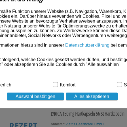
Anbieter:
Viatris Healthcare GmbH
mäße Funktion unserer Website (z.B. Navigation, Warenkorb, 
Einheit:
100
St
kies ein. Darüber hinaus verwenden wir Cookies, Pixel und ve
Darreichungsform:
Hartkapseln
nsere Website an bevorzugte Verhaltensweisen anzupassen, In
PZN:
03389406
er Nutzung unserer Website für Optimierungszwecke zu erhalte
Lieferzeit 2-5 Werktage
rbung ausspielen zu können. Zu Werbezwecke können diese Dat
Details
inenanbieter, Social Networks oder Werbeagenturen weiterge
mationen hierzu sind In unserer
Datenschutzerklärung
bei dem
LYRICA 150 mg Hartkapseln
100 St
Hartkapseln
chfolgend, welche Cookies gesetzt werden dürfen, und bestätig
" oder akzeptieren Sie alle Cookies durch "Alle auswählen":
Anbieter:
Viatris Healthcare GmbH
Einheit:
100
St
Darreichungsform:
Hartkapseln
PZN:
03389369
dig:
Hierbei handelt es sich um Cookies, die für die Grundfunk
erlich
Komfort
S
Lieferzeit 2-5 Werktage
ind (z.B. Navigation, Warenkorb, Kundenkonto), weshalb auf die
Details
Auswahl bestätigen
Alles akzeptieren
kies werden genutzt um das Einkaufserlebnis noch ansprechen
 die Wiedererkennung des Besuchers oder unsere Seite an bevo
z.B. Spracheinstellung) anzupassen. Komfort-Cookies ermöglic
LYRICA 150 mg Hartkapseln
56 St
Hartkapseln
geschrittene Inhalte anzuzeigen und unser Partnerprogramm zu 
Anbieter:
Viatris Healthcare GmbH