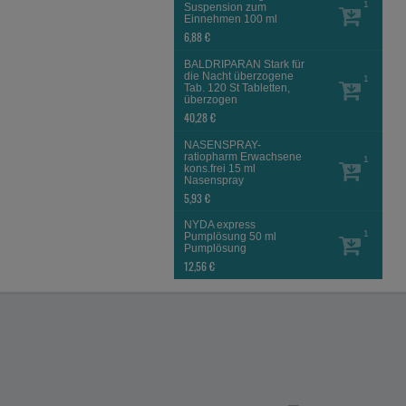
1
Suspension zum
Einnehmen
100 ml
6,88 €
BALDRIPARAN Stark für
die Nacht überzogene
1
Tab.
120 St
Tabletten,
überzogen
40,28 €
NASENSPRAY-
ratiopharm Erwachsene
1
kons.frei
15 ml
Nasenspray
5,93 €
NYDA express
1
Pumplösung
50 ml
Pumplösung
12,56 €