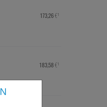
173,26
€¹
183,58
€¹
EN