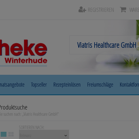
REGISTRIEREN
WARE
natsangebote
Topseller
Rezepteinlösen
Freiumschläge
Kontaktfo
Beruhigung & Stimmungsaufhellung
Auge, Oh
Produktsuche
ie suchen nach:
„
Viatris Healthcare GmbH
“
Diabetes
Erkältun
SORTIEREN NACH:
Herz, Kreislauf & Gefäße
Magen/D