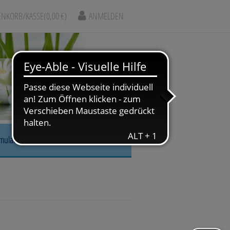
NKORB/KASSE
(0,00 €)
ANMELDEN
rmular
r, Nase & Mund
gskrankheiten
arm & Leber/Galle