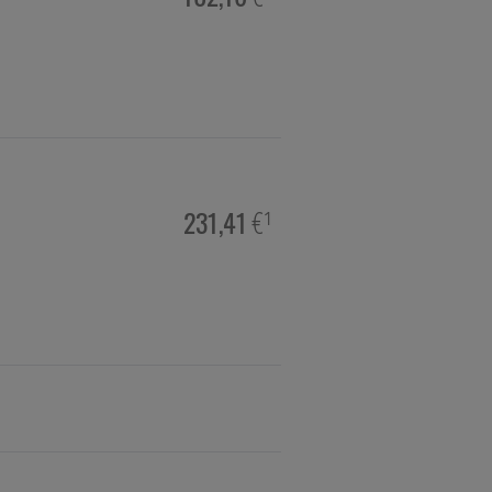
er Nutzung unserer
en, den Inhalt auf
gestalten. Bitte
Medien übertragen
231,41
€¹