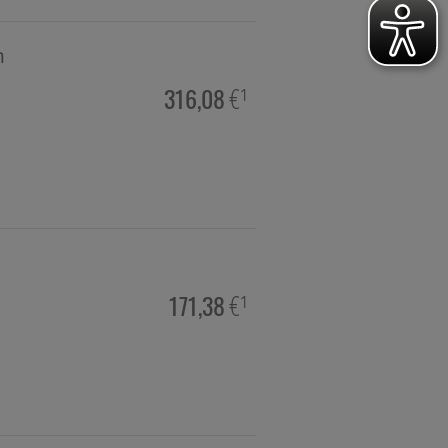
n
hie, Schüsslersalze & Bachblüten
316,08
€¹
a & Parfümerieartikel
imittel
171,38
€¹