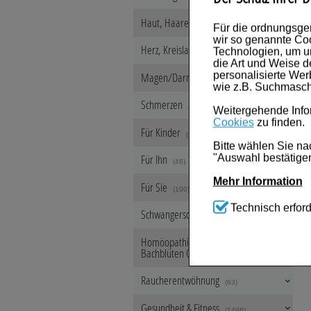
Haut, Haare & Nägel
(1234)
Für die ordnungsge
wir so genannte Coo
Herz, Kreislauf & Gefäße
Technologien, um u
(459)
die Art und Weise d
personalisierte We
Magen/Darm & Leber/Galle
(626)
wie z.B. Suchmasch
Schmerzen
(553)
Weitergehende Infor
Cookies
zu finden.
Für Kinder
(108)
Bitte wählen Sie na
"Auswahl bestätigen
Für Ihn
(46)
Mehr Information
Für Sie
(100)
Technisch Notwen
Technisch erford
Schwangerschaft & Stillzeit
Website notwendig s
(218)
werden kann.
Homöopathie, Schüsslersalze &
Bachblüten Original
Komfort:
Diese Coo
(8107)
beispielsweise für
Verhaltensweisen (
Raucherentwöhnung
(63)
Ihre Bedürfnisse zu
Gesundheit & Fitness
(1496)