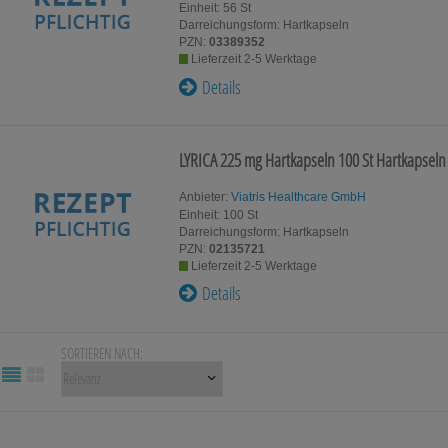
g:
Hierüber lassen sich Informationen über die Art und Weise d
Einheit:
56
St
t deren Hilfe wir unsere Website weiter für Sie optimieren könn
Darreichungsform:
Hartkapseln
 auch die Werbung auf Drittseiten möglichst relevant für Sie zu 
PZN:
03389352
Daten hierfür teilweise an Dritte wie z.B. Google oder soziale 
Lieferzeit 2-5 Werktage
Details
LYRICA 225 mg Hartkapseln
100 St
Hartkapseln
Anbieter:
Viatris Healthcare GmbH
Einheit:
100
St
Darreichungsform:
Hartkapseln
PZN:
02135721
Lieferzeit 2-5 Werktage
Details
SORTIEREN NACH: