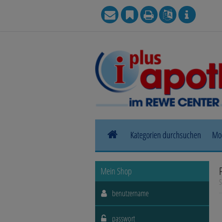
Kategorien durchsuchen
Mo
Allergie
Mein Shop
S
Blase, Niere & Urogenitaltrakt
Haut, Haare & Nägel