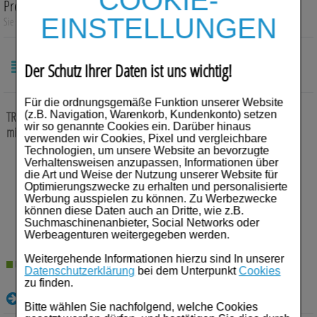
COOKIE-
Produktsuche
Auge, Ohr, Nase & Mund
EINSTELLUNGEN
Sie suchen nach:
„
Viatris Healthcare GmbH
“
Blase, Niere & Urogenitaltrakt
Der Schutz Ihrer Daten ist uns wichtig!
Diabetes
SORTIEREN
NACH:
Für die ordnungsgemäße Funktion unserer Website
Erkältungskrankheiten
TREVILOR retard 37,5 mg Hartkapseln retardiert
20 St
Hartkapseln
(z.B. Navigation, Warenkorb, Kundenkonto) setzen
wir so genannte Cookies ein. Darüber hinaus
mit veränderter Wirkstofffreisetzung
Haut, Haare & Nägel
verwenden wir Cookies, Pixel und vergleichbare
Technologien, um unsere Website an bevorzugte
Anbieter:
Viatris Healthcare GmbH
Verhaltensweisen anzupassen, Informationen über
Herz, Kreislauf & Gefäße
Einheit:
20
St
die Art und Weise der Nutzung unserer Website für
Darreichungsform:
Hartkapseln mit
Optimierungszwecke zu erhalten und personalisierte
veränderter Wirkstofffreisetzung
Magen/Darm & Leber/Galle
Werbung ausspielen zu können. Zu Werbezwecke
PZN:
09495078
können diese Daten auch an Dritte, wie z.B.
Suchmaschinenanbieter, Social Networks oder
27,12
€¹
Schmerzen
Werbeagenturen weitergegeben werden.
Für Kinder
Weitergehende Informationen hierzu sind In unserer
Lieferzeit 2-5 Werktage
Datenschutzerklärung
bei dem Unterpunkt
Cookies
zu finden.
Für Ihn
Details
Bitte wählen Sie nachfolgend, welche Cookies