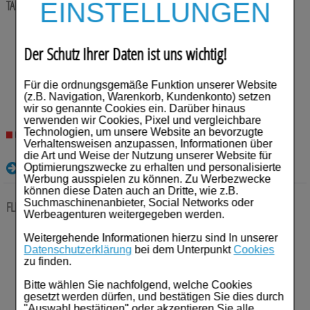
Für Sie
TAMBOCOR mite Tabletten
EINSTELLUNGEN
20 St
Tabletten
Schwangerschaft & Stillzeit
Anbieter:
Viatris Healthcare GmbH
Einheit:
20
St
Der Schutz Ihrer Daten ist uns wichtig!
Darreichungsform:
Tabletten
Homöopathie, Schüsslersalze & Bachblüten Original
PZN:
04355378
Für die ordnungsgemäße Funktion unserer Website
17,92
€¹
Raucherentwöhnung
(z.B. Navigation, Warenkorb, Kundenkonto) setzen
wir so genannte Cookies ein. Darüber hinaus
Gesundheit & Fitness
verwenden wir Cookies, Pixel und vergleichbare
Technologien, um unsere Website an bevorzugte
Nicht lieferbar
Verhaltensweisen anzupassen, Informationen über
Kosmetika & Parfümerieartikel
die Art und Weise der Nutzung unserer Website für
Details
Optimierungszwecke zu erhalten und personalisierte
Körperpflege
Werbung ausspielen zu können. Zu Werbezwecke
können diese Daten auch an Dritte, wie z.B.
Suchmaschinenanbieter, Social Networks oder
FLECADURA 100 mg Tabletten
20 St
Tabletten
Tablettenspender & Tablettenteiler
Werbeagenturen weitergegeben werden.
Anbieter:
Viatris Healthcare GmbH
Tierarzneimittel
Weitergehende Informationen hierzu sind In unserer
Einheit:
20
St
Datenschutzerklärung
bei dem Unterpunkt
Cookies
Darreichungsform:
Tabletten
zu finden.
Bonbons
PZN:
02262218
Bitte wählen Sie nachfolgend, welche Cookies
19,18
€¹
Tee
gesetzt werden dürfen, und bestätigen Sie dies durch
"Auswahl bestätigen" oder akzeptieren Sie alle