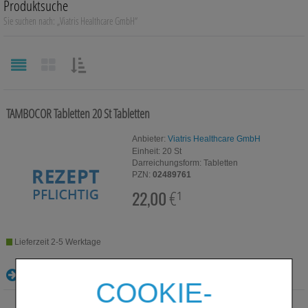
Produktsuche
Auge, Ohr, Nase & Mund
Sie suchen nach:
„
Viatris Healthcare GmbH
“
Blase, Niere & Urogenitaltrakt
Diabetes
SORTIEREN
NACH:
Erkältungskrankheiten
TAMBOCOR Tabletten
20 St
Tabletten
Haut, Haare & Nägel
Anbieter:
Viatris Healthcare GmbH
Einheit:
20
St
Herz, Kreislauf & Gefäße
Darreichungsform:
Tabletten
PZN:
02489761
Magen/Darm & Leber/Galle
22,00
€¹
Schmerzen
Lieferzeit 2-5 Werktage
Für Kinder
Details
Für Ihn
COOKIE-