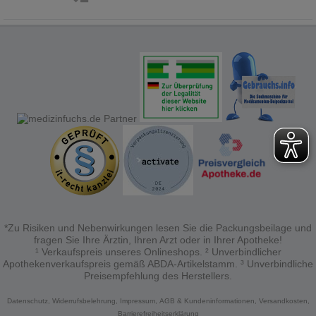
Bitte beachten Sie, dass Daten hierfür teilweise an
Dritte wie z.B. Google oder soziale Medien
SORTIEREN
NACH:
übertragen werden.
*Zu Risiken und Nebenwirkungen lesen Sie die Packungsbeilage und
fragen Sie Ihre Ärztin, Ihren Arzt oder in Ihrer Apotheke!
¹ Verkaufspreis unseres Onlineshops. ² Unverbindlicher
Apothekenverkaufspreis gemäß ABDA-Artikelstamm. ³ Unverbindliche
Preisempfehlung des Herstellers.
Datenschutz,
Widerrufsbelehrung,
Impressum,
AGB & Kundeninformationen,
Versandkosten,
Barrierefreiheitserklärung