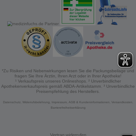
anzupassen. Komfort-Cookies ermöglichen es uns
auch auf Ihre Bedürfnisse zugeschrittene Inhalte
anzuzeigen und unser Partnerprogramm zu
betreiben.
Statistik & Tracking:
Hierüber lassen sich
Informationen über die Art und Weise der Nutzung
unserer Website sammeln, mit deren Hilfe wir unsere
Website weiter für Sie optimieren können, den Inhalt
auf unserer Website aber auch die Werbung auf
Drittseiten möglichst relevant für Sie zu gestalten.
Bitte beachten Sie, dass Daten hierfür teilweise an
Dritte wie z.B. Google oder soziale Medien
übertragen werden.
*Zu Risiken und Nebenwirkungen lesen Sie die Packungsbeilage und
fragen Sie Ihre Ärztin, Ihren Arzt oder in Ihrer Apotheke!
¹ Verkaufspreis unseres Onlineshops. ² Unverbindlicher
Apothekenverkaufspreis gemäß ABDA-Artikelstamm. ³ Unverbindliche
Preisempfehlung des Herstellers.
Datenschutz,
Widerrufsbelehrung,
Impressum,
AGB & Kundeninformationen,
Versandkosten,
Barrierefreiheitserklärung
Vertrag widerrufen