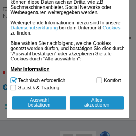
Für Sie
können diese Daten auch an Dritte, wie z.B.
Suchmaschinenanbieter, Social Networks oder
TOBI Podhaler 28 mg Hartkapseln m.Plv.z.Inhalation
224 St
Werbeagenturen weitergegeben werden.
Schwangerschaft & Stillzeit
Hartkapsel mit Pulver zur Inhalation
Weitergehende Informationen hierzu sind In unserer
Homöopathie, Schüsslersalze & Bachblüten Original
Anbieter:
Viatris Healthcare GmbH
Datenschutzerklärung
bei dem Unterpunkt
Cookies
zu finden.
Einheit:
224
St
Darreichungsform:
Hartkapsel mit Pulver zur
Raucherentwöhnung
Bitte wählen Sie nachfolgend, welche Cookies
Inhalation
gesetzt werden dürfen, und bestätigen Sie dies durch
PZN:
06919394
Gesundheit & Fitness
"Auswahl bestätigen" oder akzeptieren Sie alle
3.418,77
€¹
Cookies durch "Alle auswählen":
Kosmetika & Parfümerieartikel
Mehr Information
Nicht lieferbar
Körperpflege
Technisch Notwendig:
Hierbei handelt es sich um
Technisch erforderlich
Komfort
Cookies, die für die Grundfunktionen unserer
Details
Statistik & Tracking
Website notwendig sind (z.B. Navigation, Warenkorb,
Tablettenspender & Tablettenteiler
Kundenkonto), weshalb auf diese nicht verzichtet
werden kann.
Auswahl
Alles
Tierarzneimittel
bestätigen
akzeptieren
Komfort:
Diese Cookies werden genutzt um das
Einkaufserlebnis noch ansprechender zu gestalten,
Bonbons
SORTIEREN
beispielsweise für die Wiedererkennung des
NACH:
Besuchers oder unsere Seite an bevorzugte
Tee
Verhaltensweisen (z.B. Spracheinstellung)