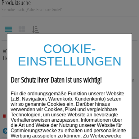
Produktsuche
Auge, Ohr, Nase & Mund
Sie suchen nach:
„
Viatris Healthcare GmbH
“
Blase, Niere & Urogenitaltrakt
Diabetes
SORTIEREN
NACH:
COOKIE-
Erkältungskrankheiten
ACOPAIR 18 µg Hartkaps.m.Plv.z.Inh.+NeumoHaler
90 St
EINSTELLUNGEN
Hartkapsel mit Pulver zur Inhalation
Haut, Haare & Nägel
Anbieter:
Viatris Healthcare GmbH
Herz, Kreislauf & Gefäße
Einheit:
90
St
Der Schutz Ihrer Daten ist uns wichtig!
Darreichungsform:
Hartkapsel mit Pulver zur
Inhalation
Magen/Darm & Leber/Galle
PZN:
14211309
Für die ordnungsgemäße Funktion unserer Website
(z.B. Navigation, Warenkorb, Kundenkonto) setzen
104,67
€¹
Schmerzen
wir so genannte Cookies ein. Darüber hinaus
verwenden wir Cookies, Pixel und vergleichbare
Für Kinder
Technologien, um unsere Website an bevorzugte
Nicht lieferbar
Verhaltensweisen anzupassen, Informationen über
die Art und Weise der Nutzung unserer Website für
Für Ihn
Details
Optimierungszwecke zu erhalten und personalisierte
Werbung ausspielen zu können. Zu Werbezwecke