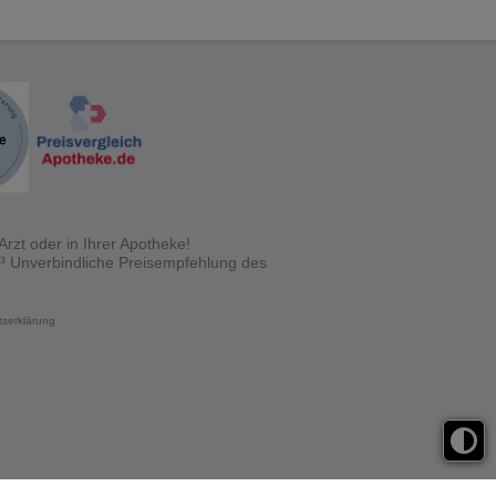
rzt oder in Ihrer Apotheke!
 ³ Unverbindliche Preisempfehlung des
itserklärung