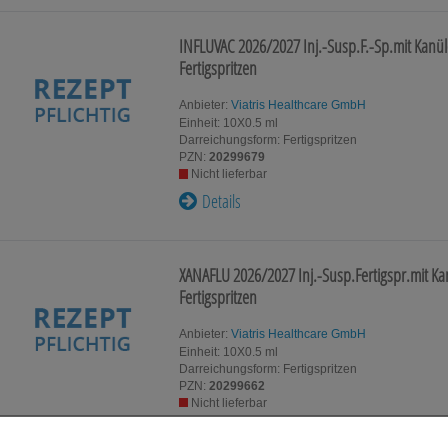
INFLUVAC 2026/2027 Inj.-Susp.F.-Sp.mit Kanü
Fertigspritzen
Anbieter:
Viatris Healthcare GmbH
Einheit:
10X0.5
ml
Darreichungsform:
Fertigspritzen
PZN:
20299679
Nicht lieferbar
Details
XANAFLU 2026/2027 Inj.-Susp.Fertigspr.mit K
Fertigspritzen
Anbieter:
Viatris Healthcare GmbH
Einheit:
10X0.5
ml
Darreichungsform:
Fertigspritzen
PZN:
20299662
Nicht lieferbar
Details