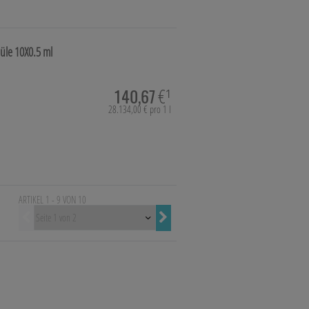
nüle
10X0.5 ml
140,67
€¹
28.134,00 € pro 1 l
ARTIKEL 1 - 9 VON
10
Vorherige