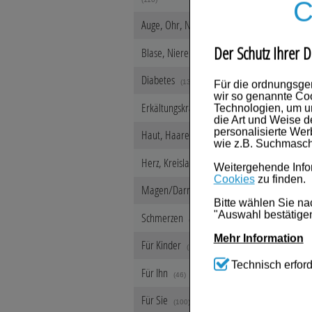
C
Auge, Ohr, Nase & Mund
(284)
Der Schutz Ihrer D
Blase, Niere & Urogenitaltrakt
(182)
Diabetes
(136)
Für die ordnungsge
wir so genannte Coo
Erkältungskrankheiten
Technologien, um u
(640)
die Art und Weise d
personalisierte We
Haut, Haare & Nägel
(1234)
wie z.B. Suchmasch
Herz, Kreislauf & Gefäße
(459)
Weitergehende Infor
Cookies
zu finden.
Magen/Darm & Leber/Galle
(626)
Bitte wählen Sie na
"Auswahl bestätigen
Schmerzen
(553)
Mehr Information
Für Kinder
(108)
Technisch Notwen
Technisch erford
Für Ihn
Website notwendig s
(46)
werden kann.
Für Sie
(100)
Komfort:
Diese Coo