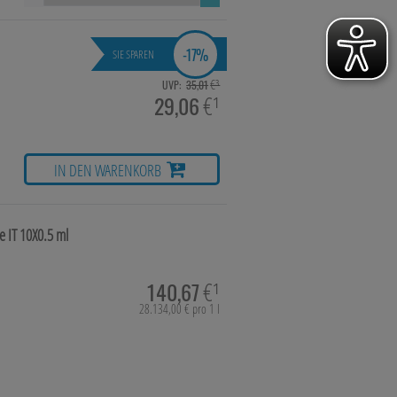
-
17%
SIE SPAREN
hie, Schüsslersalze & Bachblüten
€³
UVP:
35,01
29,06
€¹
a & Parfümerieartikel
IN DEN WARENKORB
imittel
e IT
10X0.5 ml
140,67
€¹
28.134,00 € pro 1 l