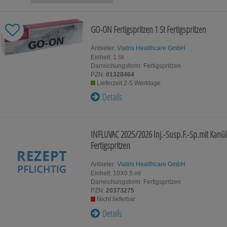
Für Kinder
Für Ihn
GO-ON Fertigspritzen
1 St
Fertigspritzen
Homöopat
Schwangerschaft & Stillzeit
Original
Anbieter:
Viatris Healthcare GmbH
Einheit:
1
St
Darreichungsform:
Fertigspritzen
Gesundheit & Fitness
Kosmetik
PZN:
01328464
Lieferzeit 2-5 Werktage
Details
Tablettenspender & Tablettenteiler
Tierarzne
Tee
INFLUVAC 2025/2026 Inj.-Susp.F.-Sp.mit Kanül
Fertigspritzen
Anbieter:
Viatris Healthcare GmbH
Einheit:
10X0.5
ml
Darreichungsform:
Fertigspritzen
PZN:
20373275
Nicht lieferbar
Details