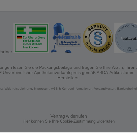
ngen lesen Sie die Packungsbeilage und fragen Sie Ihre Ärztin, Ihren A
 ² Unverbindlicher Apothekenverkaufspreis gemäß ABDA-Artikelstamm.
Herstellers.
tz,
Widerrufsbelehrung,
Impressum,
AGB & Kundeninformationen,
Versandkosten,
Barrierefreihe
Vertrag widerrufen
Hier können Sie Ihre Cookie-Zustimmung widerrufen