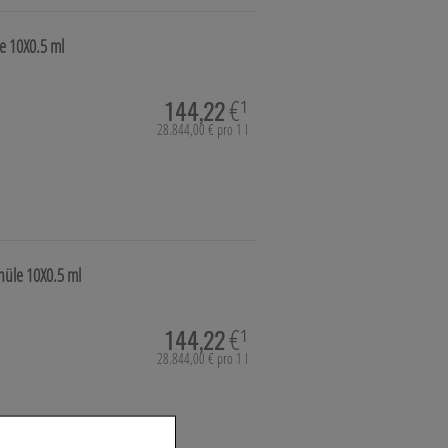
le
10X0.5 ml
144,22
€¹
28.844,00 € pro 1 l
anüle
10X0.5 ml
144,22
€¹
28.844,00 € pro 1 l