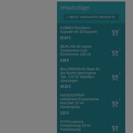
Verkaufsschlager
» MEIST VERKAUFTE PRODUKTE
KIJIMEA Reizdarm
1
Kapseln
84 St
Kapseln
82,64 €
IBUFLAM 40 mg/ml
1
Suspension zum
Einnehmen
100 ml
6,88 €
BALDRIPARAN Stark für
die Nacht überzogene
1
Tab.
120 St
Tabletten,
überzogen
40,28 €
NASENSPRAY-
ratiopharm Erwachsene
1
kons.frei
15 ml
Nasenspray
5,93 €
NYDA express
1
Pumplösung
50 ml
Pumplösung