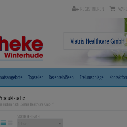
REGISTRIEREN
WARE
natsangebote
Topseller
Rezepteinlösen
Freiumschläge
Kontaktfo
Beruhigung & Stimmungsaufhellung
Auge, Oh
Produktsuche
ie suchen nach:
„
Viatris Healthcare GmbH
“
Diabetes
Erkältun
SORTIEREN NACH:
Herz, Kreislauf & Gefäße
Magen/D