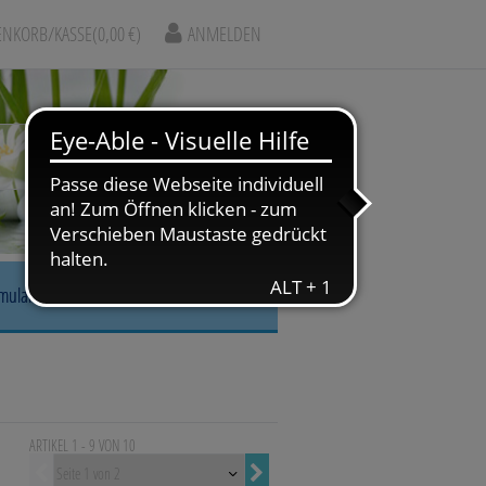
NKORB/KASSE
(0,00 €)
ANMELDEN
rmular
r, Nase & Mund
gskrankheiten
ARTIKEL 1 - 9 VON
10
arm & Leber/Galle
Vorherige