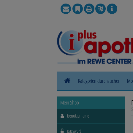
Kategorien durchsuchen
Mo
Allergie
Mein Shop
S
Blase, Niere & Urogenitaltrakt
Haut, Haare & Nägel