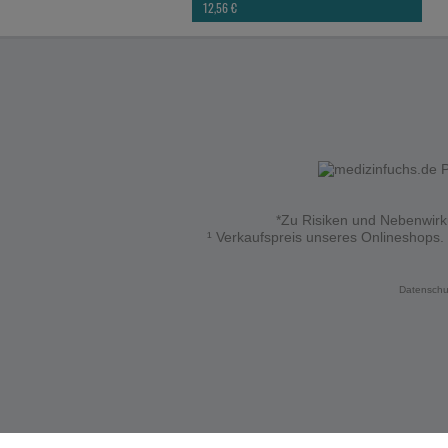
12,56 €
*Zu Risiken und Nebenwirku
¹ Verkaufspreis unseres Onlineshops.
Datenschu