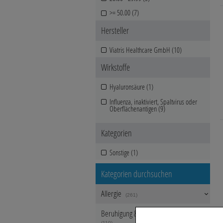
>= 50.00 (7)
Hersteller
Viatris Healthcare GmbH (10)
Wirkstoffe
Hyaluronsäure (1)
Influenza, inaktiviert, Spaltvirus oder
Oberflächenantigen (9)
Kategorien
Sonstige (1)
Kategorien durchsuchen
Allergie
(261)
Beruhigung & Stimmungsaufhellung
(110)