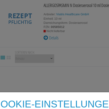
ALLERGOSPASMIN N Dosieraerosol
10 ml
Dosie
Anbieter:
Viatris Healthcare GmbH
Einheit:
10
ml
Darreichungsform:
Dosieraerosol
PZN:
00585012
Nicht lieferbar
Details
SORTIEREN NACH:
OOKIE-EINSTELLUNG