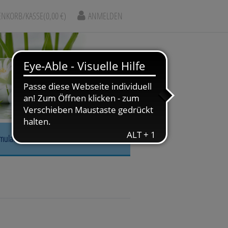
NKORB/KASSE
(0,00 €)
ANMELDEN
rmular
r, Nase & Mund
gskrankheiten
arm & Leber/Galle