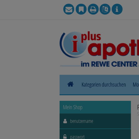
Kategorien durchsuchen
Mo
Allergie
Mein Shop
S
Blase, Niere & Urogenitaltrakt
Haut, Haare & Nägel