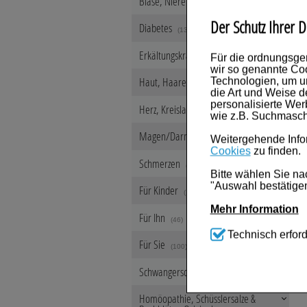
Blase, Niere & Urogenitaltrakt
(182)
Der Schutz Ihrer D
Diabetes
(136)
Erkältungskrankheiten
Für die ordnungsge
(640)
wir so genannte Coo
Haut, Haare & Nägel
Technologien, um u
(1234)
die Art und Weise d
personalisierte We
Herz, Kreislauf & Gefäße
(459)
wie z.B. Suchmasch
Magen/Darm & Leber/Galle
Weitergehende Infor
(626)
Cookies
zu finden.
Schmerzen
(553)
Bitte wählen Sie na
"Auswahl bestätigen
Für Kinder
(108)
Mehr Information
Für Ihn
(46)
Technisch Notwen
Technisch erford
Für Sie
Website notwendig s
(100)
werden kann.
Schwangerschaft & Stillzeit
(218)
Komfort:
Diese Coo
beispielsweise für
Homöopathie, Schüsslersalze &
Verhaltensweisen (