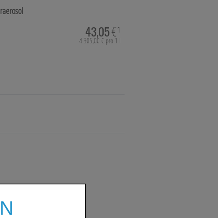
raerosol
43,05
€¹
4.305,00 € pro 1 l
EN