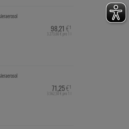
ieraerosol
hie, Schüsslersalze & Bachblüten
98,21
€¹
3.273,66 € pro 1 l
a & Parfümerieartikel
imittel
ieraerosol
71,25
€¹
3.562,50 € pro 1 l