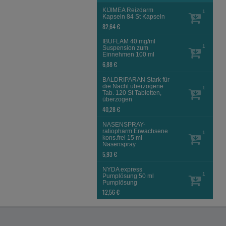
KIJIMEA Reizdarm
1
Kapseln
84 St
Kapseln
82,64 €
IBUFLAM 40 mg/ml
1
Suspension zum
Einnehmen
100 ml
6,88 €
BALDRIPARAN Stark für
die Nacht überzogene
1
Tab.
120 St
Tabletten,
überzogen
40,28 €
NASENSPRAY-
ratiopharm Erwachsene
1
kons.frei
15 ml
Nasenspray
5,93 €
NYDA express
1
Pumplösung
50 ml
Pumplösung
12,56 €