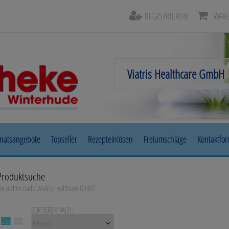
REGISTRIEREN
WARE
natsangebote
Topseller
Rezepteinlösen
Freiumschläge
Kontaktfo
Beruhigung & Stimmungsaufhellung
Auge, Oh
Produktsuche
ie suchen nach:
„
Viatris Healthcare GmbH
“
Diabetes
Erkältun
SORTIEREN NACH:
Herz, Kreislauf & Gefäße
Magen/D