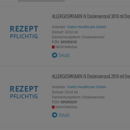
Für Kinder
Für Ihn
ALLERGOSPASMIN N Dosieraerosol
3X10 ml
Dos
Homöopat
Schwangerschaft & Stillzeit
Original
Anbieter:
Viatris Healthcare GmbH
Einheit:
3X10
ml
Darreichungsform:
Dosieraerosol
Gesundheit & Fitness
Kosmetik
PZN:
00585035
Nicht lieferbar
Details
Tablettenspender & Tablettenteiler
Tierarzne
Tee
ALLERGOSPASMIN N Dosieraerosol
2X10 ml
Dos
Anbieter:
Viatris Healthcare GmbH
Einheit:
2X10
ml
Darreichungsform:
Dosieraerosol
PZN:
00585029
Nicht lieferbar
Details