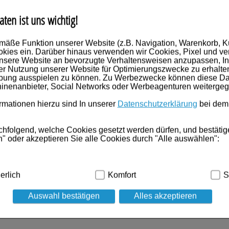
aten ist uns wichtig!
mäße Funktion unserer Website (z.B. Navigation, Warenkorb, 
kies ein. Darüber hinaus verwenden wir Cookies, Pixel und ve
nsere Website an bevorzugte Verhaltensweisen anzupassen, In
er Nutzung unserer Website für Optimierungszwecke zu erhalte
rbung ausspielen zu können. Zu Werbezwecke können diese Dat
inenanbieter, Social Networks oder Werbeagenturen weiterge
mationen hierzu sind In unserer
Datenschutzerklärung
bei dem
chfolgend, welche Cookies gesetzt werden dürfen, und bestätig
" oder akzeptieren Sie alle Cookies durch "Alle auswählen":
dig:
Hierbei handelt es sich um Cookies, die für die Grundfunk
erlich
Komfort
S
ind (z.B. Navigation, Warenkorb, Kundenkonto), weshalb auf die
Auswahl bestätigen
Alles akzeptieren
kies werden genutzt um das Einkaufserlebnis noch ansprechen
 die Wiedererkennung des Besuchers oder unsere Seite an bevo
z.B. Spracheinstellung) anzupassen. Komfort-Cookies ermöglic