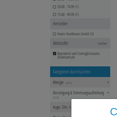
50.00 - 74.99 (1)
75.00 - 99.99 (1)
Hersteller
Viatris Healthcare GmbH (3)
Wirkstoffe
Löschen
Reproterol und Cromoglicinsäure,
Dinatriumsalz
Kategorien durchsuchen
Allergie
(261)
Beruhigung & Stimmungsaufhellung
(110)
Auge, Ohr, Nase & Mund
C
(284)