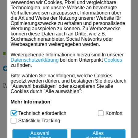
verwenden wir Cookies, Pixel und vergleichbare
Technologien, um unsere Website an bevorzugte
Anbieter:
Viatris Healthcare GmbH
Verhaltensweisen anzupassen, Informationen über
Einheit:
84
St
die Art und Weise der Nutzung unserer Website für
Darreichungsform:
Filmtabletten
Optimierungszwecke zu erhalten und personalisierte
PZN:
16036721
Werbung ausspielen zu können. Zu Werbezwecke
131,02
€¹
können diese Daten auch an Dritte, wie z.B.
Suchmaschinenanbieter, Social Networks oder
Werbeagenturen weitergegeben werden.
Lieferzeit 2-5 Werktage
Weitergehende Informationen hierzu sind In unserer
Datenschutzerklärung
bei dem Unterpunkt
Cookies
zu finden.
Details
Bitte wählen Sie nachfolgend, welche Cookies
gesetzt werden dürfen, und bestätigen Sie dies durch
TADALAFIL Mylan 5 mg Filmtabletten
84 St
Filmtabletten
"Auswahl bestätigen" oder akzeptieren Sie alle
Cookies durch "Alle auswählen":
Anbieter:
Viatris Healthcare GmbH
Mehr Information
Einheit:
84
St
Darreichungsform:
Filmtabletten
Technisch Notwendig:
Hierbei handelt es sich um
Technisch erforderlich
Komfort
PZN:
12869097
Cookies, die für die Grundfunktionen unserer
Statistik & Tracking
42,25
€¹
Website notwendig sind (z.B. Navigation, Warenkorb,
Kundenkonto), weshalb auf diese nicht verzichtet
werden kann.
Auswahl
Alles