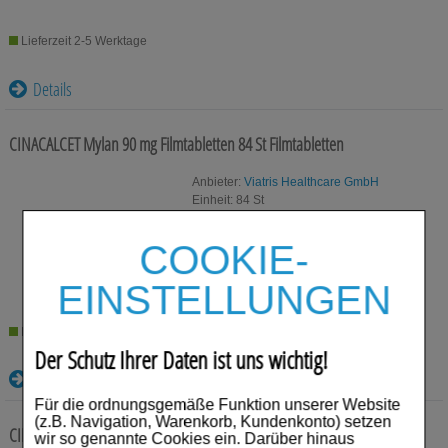
Lieferzeit 2-5 Werktage
Details
CINACALCET Mylan 90 mg Filmtabletten
84 St
Filmtabletten
Anbieter:
Viatris Healthcare GmbH
Einheit:
84
St
Darreichungsform:
Filmtabletten
PZN:
16036744
COOKIE-
172,80
€¹
EINSTELLUNGEN
Lieferzeit 2-5 Werktage
Der Schutz Ihrer Daten ist uns wichtig!
Details
Für die ordnungsgemäße Funktion unserer Website
(z.B. Navigation, Warenkorb, Kundenkonto) setzen
CINACALCET Mylan 60 mg Filmtabletten
84 St
Filmtabletten
wir so genannte Cookies ein. Darüber hinaus