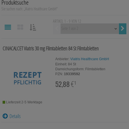
Produktsuche
Auge, Ohr, Nase & Mund
Sie suchen nach:
„
Viatris Healthcare GmbH
“
Blase, Niere & Urogenitaltrakt
ARTIKEL 1 - 9 VON
12
Vorherige
Diabetes
SORTIEREN
NACH:
Erkältungskrankheiten
CINACALCET Viatris 30 mg Filmtabletten
84 St
Filmtabletten
Haut, Haare & Nägel
Anbieter:
Viatris Healthcare GmbH
Einheit:
84
St
Herz, Kreislauf & Gefäße
Darreichungsform:
Filmtabletten
PZN:
19339592
Magen/Darm & Leber/Galle
52,88
€¹
Schmerzen
Lieferzeit 2-5 Werktage
Für Kinder
Details
Für Ihn