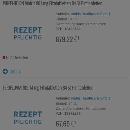
Für Sie
PIRFENIDON Viatris 801 mg Filmtabletten
84 St
Filmtabletten
Schwangerschaft & Stillzeit
Anbieter:
Viatris Healthcare GmbH
Einheit:
84
St
Darreichungsform:
Filmtabletten
Homöopathie, Schüsslersalze & Bachblüten Original
PZN:
18438180
879,22
€¹
Raucherentwöhnung
Gesundheit & Fitness
Nicht lieferbar
Kosmetika & Parfümerieartikel
Details
Körperpflege
Tablettenspender & Tablettenteiler
TERIFLUVIATRIS 14 mg Filmtabletten
84 St
Filmtabletten
Tierarzneimittel
Anbieter:
Viatris Healthcare GmbH
Einheit:
84
St
Darreichungsform:
Filmtabletten
Bonbons
PZN:
19972289
67,65
€¹
Tee