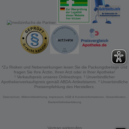
anzupassen. Komfort-Cookies ermöglichen es uns
auch auf Ihre Bedürfnisse zugeschrittene Inhalte
anzuzeigen und unser Partnerprogramm zu
betreiben.
Statistik & Tracking:
Hierüber lassen sich
Informationen über die Art und Weise der Nutzung
unserer Website sammeln, mit deren Hilfe wir unsere
Website weiter für Sie optimieren können, den Inhalt
auf unserer Website aber auch die Werbung auf
Drittseiten möglichst relevant für Sie zu gestalten.
Bitte beachten Sie, dass Daten hierfür teilweise an
Dritte wie z.B. Google oder soziale Medien
übertragen werden.
*Zu Risiken und Nebenwirkungen lesen Sie die Packungsbeilage und
fragen Sie Ihre Ärztin, Ihren Arzt oder in Ihrer Apotheke!
¹ Verkaufspreis unseres Onlineshops. ² Unverbindlicher
Apothekenverkaufspreis gemäß ABDA-Artikelstamm. ³ Unverbindliche
Preisempfehlung des Herstellers.
Datenschutz,
Widerrufsbelehrung,
Impressum,
AGB & Kundeninformationen,
Versandkosten,
Barrierefreiheitserklärung
Vertrag widerrufen