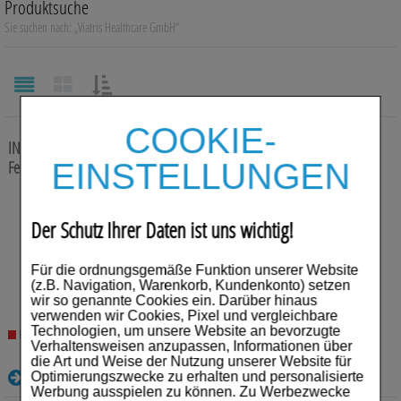
Produktsuche
Auge, Ohr, Nase & Mund
Sie suchen nach:
„
Viatris Healthcare GmbH
“
Blase, Niere & Urogenitaltrakt
Diabetes
SORTIEREN
NACH:
COOKIE-
Erkältungskrankheiten
INFLUVAC 2026/2027 Inj.-Susp.F.-Sp.mit Kanüle
1X0.5 ml
EINSTELLUNGEN
Fertigspritzen
Haut, Haare & Nägel
Anbieter:
Viatris Healthcare GmbH
Herz, Kreislauf & Gefäße
Einheit:
1X0.5
ml
Der Schutz Ihrer Daten ist uns wichtig!
Darreichungsform:
Fertigspritzen
PZN:
20299633
Magen/Darm & Leber/Galle
Für die ordnungsgemäße Funktion unserer Website
25,38
€¹
(z.B. Navigation, Warenkorb, Kundenkonto) setzen
Schmerzen
50.760,00 € pro 1 l
wir so genannte Cookies ein. Darüber hinaus
verwenden wir Cookies, Pixel und vergleichbare
Für Kinder
Technologien, um unsere Website an bevorzugte
Nicht lieferbar
Verhaltensweisen anzupassen, Informationen über
die Art und Weise der Nutzung unserer Website für
Für Ihn
Details
Optimierungszwecke zu erhalten und personalisierte
Werbung ausspielen zu können. Zu Werbezwecke