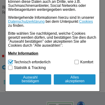
Für Sie
können diese Daten auch an Dritte, wie z.B.
Suchmaschinenanbieter, Social Networks oder
INFLUVAC 2025/2026 Inj.-Susp.F.-Sp.mit Kanüle
1X0.5 ml
Werbeagenturen weitergegeben werden.
Schwangerschaft & Stillzeit
Fertigspritzen
Weitergehende Informationen hierzu sind In unserer
Homöopathie, Schüsslersalze & Bachblüten Original
Anbieter:
Viatris Healthcare GmbH
Datenschutzerklärung
bei dem Unterpunkt
Cookies
zu finden.
Einheit:
1X0.5
ml
Darreichungsform:
Fertigspritzen
Raucherentwöhnung
Bitte wählen Sie nachfolgend, welche Cookies
PZN:
19725705
gesetzt werden dürfen, und bestätigen Sie dies durch
25,01
€¹
Gesundheit & Fitness
"Auswahl bestätigen" oder akzeptieren Sie alle
Cookies durch "Alle auswählen":
50.020,00 € pro 1 l
Kosmetika & Parfümerieartikel
Mehr Information
Nicht lieferbar
Körperpflege
Technisch Notwendig:
Hierbei handelt es sich um
Technisch erforderlich
Komfort
Cookies, die für die Grundfunktionen unserer
Details
Statistik & Tracking
Website notwendig sind (z.B. Navigation, Warenkorb,
Tablettenspender & Tablettenteiler
Kundenkonto), weshalb auf diese nicht verzichtet
werden kann.
Auswahl
Alles
Tierarzneimittel
bestätigen
akzeptieren
Komfort:
Diese Cookies werden genutzt um das
Einkaufserlebnis noch ansprechender zu gestalten,
Bonbons
SORTIEREN
beispielsweise für die Wiedererkennung des
NACH:
Besuchers oder unsere Seite an bevorzugte
Tee
Verhaltensweisen (z.B. Spracheinstellung)