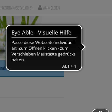
NKORB/KASSE
(0,00 €)
ANMELDEN
rmular
r, Nase & Mund
gskrankheiten
arm & Leber/Galle