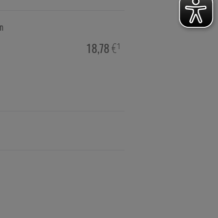
en
hie, Schüsslersalze & Bachblüten
18,78
€¹
a & Parfümerieartikel
imittel