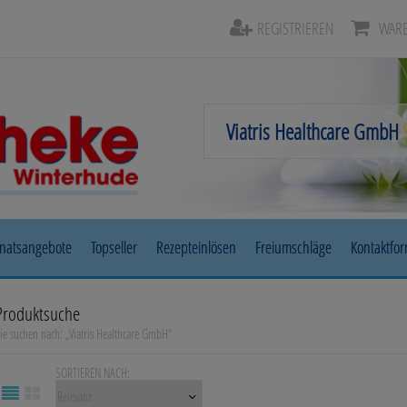
REGISTRIEREN
WARE
natsangebote
Topseller
Rezepteinlösen
Freiumschläge
Kontaktfo
Beruhigung & Stimmungsaufhellung
Auge, Oh
Produktsuche
ie suchen nach:
„
Viatris Healthcare GmbH
“
Diabetes
Erkältun
SORTIEREN NACH:
Herz, Kreislauf & Gefäße
Magen/D