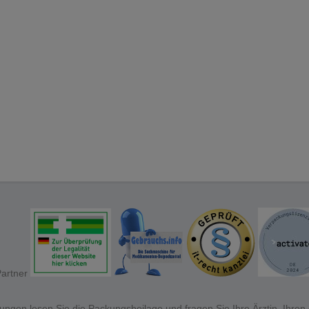
ngen lesen Sie die Packungsbeilage und fragen Sie Ihre Ärztin, Ihren A