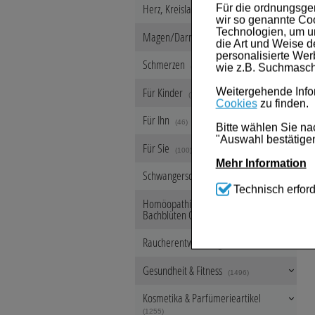
Herz, Kreislauf & Gefäße
Für die ordnungsge
(459)
wir so genannte Coo
Technologien, um u
Magen/Darm & Leber/Galle
(626)
die Art und Weise d
personalisierte We
Schmerzen
wie z.B. Suchmasch
(553)
Für Kinder
Weitergehende Infor
(108)
Cookies
zu finden.
Für Ihn
(46)
Bitte wählen Sie na
"Auswahl bestätigen
Für Sie
(100)
Mehr Information
Schwangerschaft & Stillzeit
(218)
Technisch Notwen
Technisch erford
Website notwendig s
Homöopathie, Schüsslersalze &
werden kann.
Bachblüten Original
(8107)
Komfort:
Diese Coo
Raucherentwöhnung
(63)
beispielsweise für
Verhaltensweisen (
Gesundheit & Fitness
Ihre Bedürfnisse zu
(1496)
Statistik & Trackin
Kosmetika & Parfümerieartikel
Website sammeln, mi
(1255)