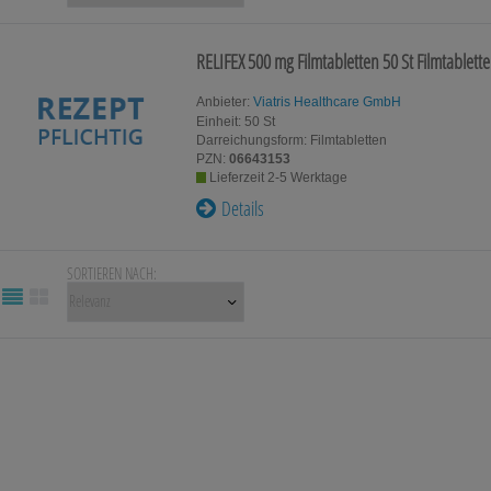
Für Kinder
Für Ihn
RELIFEX 500 mg Filmtabletten
50 St
Filmtablett
Homöopat
Schwangerschaft & Stillzeit
Original
Anbieter:
Viatris Healthcare GmbH
Einheit:
50
St
Darreichungsform:
Filmtabletten
Gesundheit & Fitness
Kosmetik
PZN:
06643153
Lieferzeit 2-5 Werktage
Details
Tablettenspender & Tablettenteiler
Tierarzne
Tee
SORTIEREN NACH: