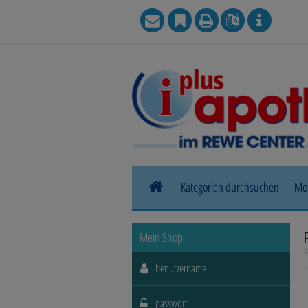
Kategorien durchsuchen
Mo
Allergie
Mein Shop
S
Blase, Niere & Urogenitaltrakt
Haut, Haare & Nägel