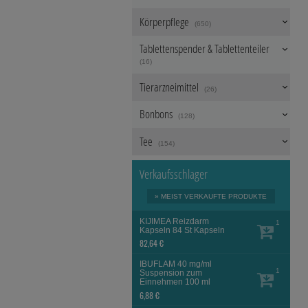
unserer Website aber
beachten Sie, dass 
Körperpflege
(650)
werden.
Tablettenspender & Tablettenteiler
(16)
Tierarzneimittel
(26)
Bonbons
(128)
Tee
(154)
Verkaufsschlager
» MEIST VERKAUFTE PRODUKTE
KIJIMEA Reizdarm
1
Kapseln
84 St
Kapseln
82,64 €
IBUFLAM 40 mg/ml
1
Suspension zum
Einnehmen
100 ml
6,88 €