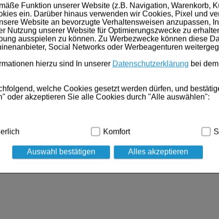
mäße Funktion unserer Website (z.B. Navigation, Warenkorb, 
kies ein. Darüber hinaus verwenden wir Cookies, Pixel und ve
nsere Website an bevorzugte Verhaltensweisen anzupassen, In
er Nutzung unserer Website für Optimierungszwecke zu erhalte
rbung ausspielen zu können. Zu Werbezwecke können diese Dat
inenanbieter, Social Networks oder Werbeagenturen weiterge
mationen hierzu sind In unserer
Datenschutzerklärung
bei dem
chfolgend, welche Cookies gesetzt werden dürfen, und bestätig
" oder akzeptieren Sie alle Cookies durch "Alle auswählen":
dig:
Hierbei handelt es sich um Cookies, die für die Grundfunk
erlich
Komfort
S
ind (z.B. Navigation, Warenkorb, Kundenkonto), weshalb auf die
Auswahl bestätigen
Alles akzeptieren
kies werden genutzt um das Einkaufserlebnis noch ansprechen
 die Wiedererkennung des Besuchers oder unsere Seite an bevo
z.B. Spracheinstellung) anzupassen. Komfort-Cookies ermöglic
geschrittene Inhalte anzuzeigen und unser Partnerprogramm zu 
g:
Hierüber lassen sich Informationen über die Art und Weise d
t deren Hilfe wir unsere Website weiter für Sie optimieren könn