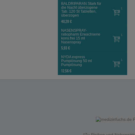
BALDRIPARAN Stark für
die Nacht überzogene
1
Tab.
120 St
Tabletten,
überzogen
40,28 €
NASENSPRAY-
ratiopharm Erwachsene
1
kons.frei
15 ml
Nasenspray
5,93 €
NYDA express
1
Pumplösung
50 ml
Pumplösung
12,56 €
*Zu Risiken und Nebenwirku