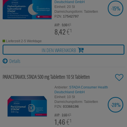
unserer Website sammeln, mit deren Hilfe wir unsere
Deutschland GmbH
Website weiter für Sie optimieren können, den Inhalt
-
15%
Einheit:
20
St
SIE SPAREN
auf unserer Website aber auch die Werbung auf
Darreichungsform:
Tabletten
Drittseiten möglichst relevant für Sie zu gestalten.
PZN:
17542797
Bitte beachten Sie, dass Daten hierfür teilweise an
€²
AVP:
9,90
Dritte wie z.B. Google oder soziale Medien
8,42
€¹
übertragen werden.
Lieferzeit 2-5 Werktage
IN DEN WARENKORB
Details
PARACETAMOL STADA 500 mg Tabletten
10 St
Tabletten
Anbieter:
STADA Consumer Health
Deutschland GmbH
Einheit:
10
St
Darreichungsform:
Tabletten
-
28%
SIE SPAREN
PZN:
03366196
€²
AVP:
2,03
1,46
€¹