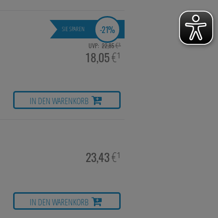
-
21%
SIE SPAREN
hie, Schüsslersalze & Bachblüten
€³
UVP:
22,85
18,05
€¹
a & Parfümerieartikel
imittel
IN DEN WARENKORB
23,43
€¹
IN DEN WARENKORB