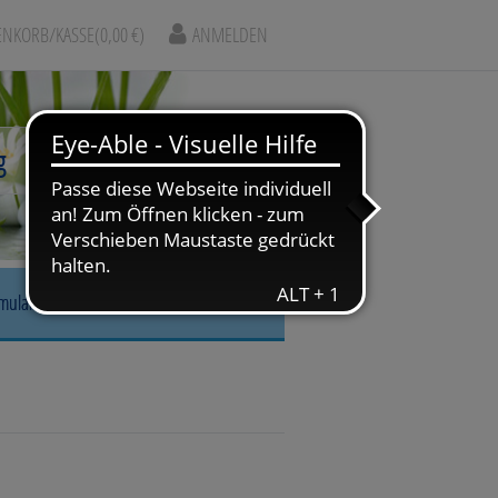
NKORB/KASSE
(0,00 €)
ANMELDEN
rmular
r, Nase & Mund
gskrankheiten
arm & Leber/Galle