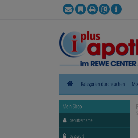
Kategorien durchsuchen
Mo
Allergie
Mein Shop
S
Blase, Niere & Urogenitaltrakt
Haut, Haare & Nägel