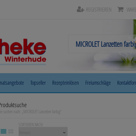
REGISTRIEREN
WARE
natsangebote
Topseller
Rezepteinlösen
Freiumschläge
Kontaktfo
Beruhigung & Stimmungsaufhellung
Auge, Oh
Produktsuche
ie suchen nach:
„
MICROLET Lanzetten farbig
“
Diabetes
Erkältun
SORTIEREN NACH:
Herz, Kreislauf & Gefäße
Magen/D