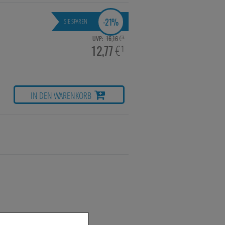
-
21%
SIE SPAREN
€³
UVP:
16,16
12,77
€¹
IN DEN WARENKORB