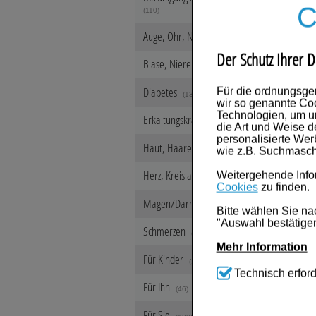
C
(110)
Auge, Ohr, Nase & Mund
(284)
Der Schutz Ihrer D
Blase, Niere & Urogenitaltrakt
(182)
Diabetes
Für die ordnungsge
(136)
wir so genannte Coo
Technologien, um u
Erkältungskrankheiten
(640)
die Art und Weise d
personalisierte We
Haut, Haare & Nägel
wie z.B. Suchmasch
(1234)
Herz, Kreislauf & Gefäße
Weitergehende Infor
(459)
Cookies
zu finden.
Magen/Darm & Leber/Galle
(626)
Bitte wählen Sie na
"Auswahl bestätigen
Schmerzen
(553)
Mehr Information
Für Kinder
(108)
Technisch Notwen
Technisch erford
Website notwendig s
Für Ihn
(46)
werden kann.
Für Sie