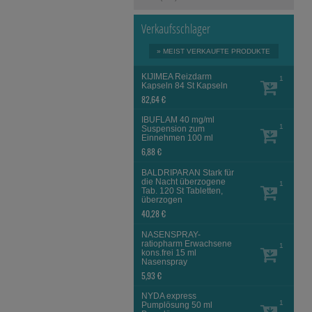
Verkaufsschlager
» MEIST VERKAUFTE PRODUKTE
KIJIMEA Reizdarm
1
Kapseln
84 St
Kapseln
82,64 €
IBUFLAM 40 mg/ml
1
Suspension zum
Einnehmen
100 ml
6,88 €
BALDRIPARAN Stark für
die Nacht überzogene
1
Tab.
120 St
Tabletten,
überzogen
40,28 €
NASENSPRAY-
ratiopharm Erwachsene
1
kons.frei
15 ml
Nasenspray
5,93 €
NYDA express
1
Pumplösung
50 ml