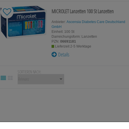
MICROLET Lanzetten
100 St
Lanzetten
Anbieter:
Ascensia Diabetes Care Deutschland
GmbH
Einheit:
100
St
Darreichungsform:
Lanzetten
PZN:
06691181
Lieferzeit 2-5 Werktage
Details
SORTIEREN NACH: