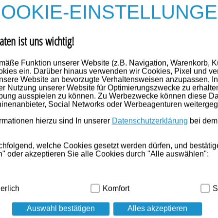
OOKIE-EINSTELLUNG
aten ist uns wichtig!
mäße Funktion unserer Website (z.B. Navigation, Warenkorb, 
kies ein. Darüber hinaus verwenden wir Cookies, Pixel und ve
nsere Website an bevorzugte Verhaltensweisen anzupassen, In
er Nutzung unserer Website für Optimierungszwecke zu erhalte
rbung ausspielen zu können. Zu Werbezwecke können diese Dat
inenanbieter, Social Networks oder Werbeagenturen weiterge
mationen hierzu sind In unserer
Datenschutzerklärung
bei dem
chfolgend, welche Cookies gesetzt werden dürfen, und bestätig
" oder akzeptieren Sie alle Cookies durch "Alle auswählen":
dig:
Hierbei handelt es sich um Cookies, die für die Grundfunk
erlich
Komfort
S
ind (z.B. Navigation, Warenkorb, Kundenkonto), weshalb auf die
Auswahl bestätigen
Alles akzeptieren