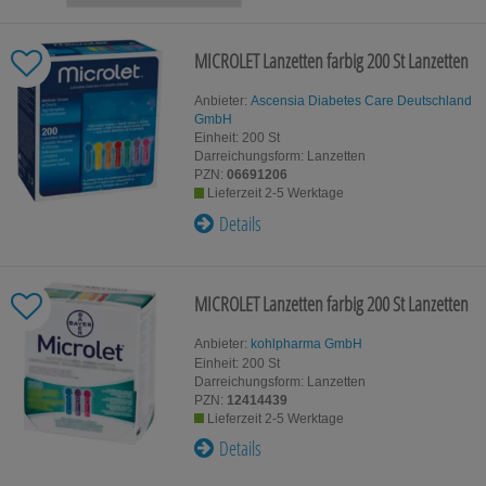
Für Kinder
Für Ihn
MICROLET Lanzetten farbig
200 St
Lanzetten
Homöopat
Schwangerschaft & Stillzeit
Original
Anbieter:
Ascensia Diabetes Care Deutschland
GmbH
Einheit:
200
St
Gesundheit & Fitness
Kosmetik
Darreichungsform:
Lanzetten
PZN:
06691206
Lieferzeit 2-5 Werktage
Tablettenspender & Tablettenteiler
Tierarzne
Details
Tee
MICROLET Lanzetten farbig
200 St
Lanzetten
Anbieter:
kohlpharma GmbH
Einheit:
200
St
Darreichungsform:
Lanzetten
PZN:
12414439
Lieferzeit 2-5 Werktage
Details