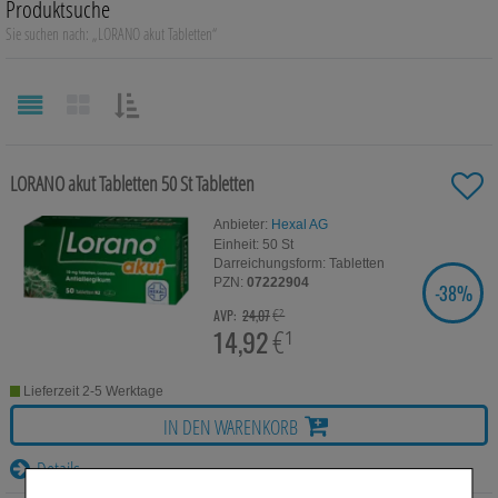
Produktsuche
Auge, Ohr, Nase & Mund
Sie suchen nach:
„
LORANO akut Tabletten
“
Blase, Niere & Urogenitaltrakt
Diabetes
SORTIEREN
NACH:
Erkältungskrankheiten
LORANO akut Tabletten
50 St
Tabletten
Haut, Haare & Nägel
Anbieter:
Hexal AG
Einheit:
50
St
Herz, Kreislauf & Gefäße
Darreichungsform:
Tabletten
PZN:
07222904
-
38%
SIE SPAREN
Magen/Darm & Leber/Galle
€²
AVP:
24,07
14,92
€¹
Schmerzen
Lieferzeit 2-5 Werktage
Für Kinder
IN DEN WARENKORB
Für Ihn
Details