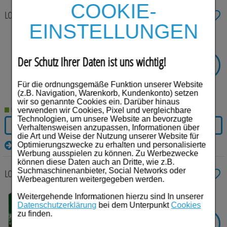
Für Sie
COOKIE-
LORANO akut Tabletten
20 St
Tabletten
Schwangerschaft & Stillzeit
EINSTELLUNGEN
Anbieter:
Hexal AG
Homöopathie, Schüsslersalze & Bachblüten Original
Einheit:
20
St
Darreichungsform:
Tabletten
Der Schutz Ihrer Daten ist uns wichtig!
PZN:
07222502
-
38%
SIE SPAREN
Raucherentwöhnung
€²
AVP:
10,85
6,73
€¹
Für die ordnungsgemäße Funktion unserer Website
Gesundheit & Fitness
(z.B. Navigation, Warenkorb, Kundenkonto) setzen
wir so genannte Cookies ein. Darüber hinaus
Kosmetika & Parfümerieartikel
verwenden wir Cookies, Pixel und vergleichbare
Lieferzeit 2-5 Werktage
Technologien, um unsere Website an bevorzugte
IN DEN WARENKORB
Verhaltensweisen anzupassen, Informationen über
Körperpflege
die Art und Weise der Nutzung unserer Website für
Details
Optimierungszwecke zu erhalten und personalisierte
Tablettenspender & Tablettenteiler
Werbung ausspielen zu können. Zu Werbezwecke
können diese Daten auch an Dritte, wie z.B.
Suchmaschinenanbieter, Social Networks oder
Tierarzneimittel
LORANO akut Tabletten
100 St
Tabletten
Werbeagenturen weitergegeben werden.
Bonbons
Anbieter:
Hexal AG
Weitergehende Informationen hierzu sind In unserer
Einheit:
100
St
Datenschutzerklärung
bei dem Unterpunkt
Cookies
Darreichungsform:
Tabletten
zu finden.
Tee
PZN:
07224435
-
38%
SIE SPAREN