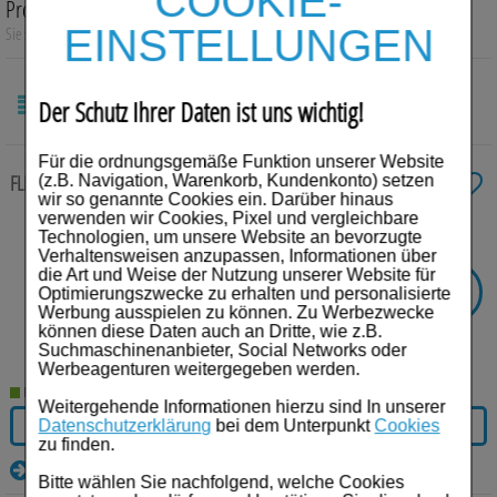
COOKIE-
Produktsuche
Auge, Ohr, Nase & Mund
EINSTELLUNGEN
Sie suchen nach:
„
Kyberg Pharma Vertriebs GmbH
“
Blase, Niere & Urogenitaltrakt
Der Schutz Ihrer Daten ist uns wichtig!
Diabetes
SORTIEREN
NACH:
Für die ordnungsgemäße Funktion unserer Website
Erkältungskrankheiten
FLINT Sprühpflaster
50 ml
Spray
(z.B. Navigation, Warenkorb, Kundenkonto) setzen
wir so genannte Cookies ein. Darüber hinaus
Haut, Haare & Nägel
verwenden wir Cookies, Pixel und vergleichbare
Anbieter:
Kyberg Pharma Vertriebs GmbH
Technologien, um unsere Website an bevorzugte
Einheit:
50
ml
Verhaltensweisen anzupassen, Informationen über
Herz, Kreislauf & Gefäße
Darreichungsform:
Spray
die Art und Weise der Nutzung unserer Website für
PZN:
00894753
-
15%
SIE SPAREN
Optimierungszwecke zu erhalten und personalisierte
Magen/Darm & Leber/Galle
Werbung ausspielen zu können. Zu Werbezwecke
€³
UVP:
6,49
5,52
€¹
können diese Daten auch an Dritte, wie z.B.
Suchmaschinenanbieter, Social Networks oder
Schmerzen
110,40 € pro 1 l
Werbeagenturen weitergegeben werden.
Lieferzeit 2-5 Werktage
Für Kinder
Weitergehende Informationen hierzu sind In unserer
IN DEN WARENKORB
Datenschutzerklärung
bei dem Unterpunkt
Cookies
zu finden.
Für Ihn
Details
Bitte wählen Sie nachfolgend, welche Cookies