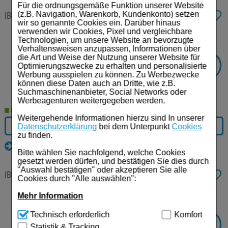
Für Sie
Für die ordnungsgemäße Funktion unserer Website
IBUHEXAL akut 400 Filmtabletten
20 St
Filmtabletten
(z.B. Navigation, Warenkorb, Kundenkonto) setzen
Schwangerschaft & Stillzeit
wir so genannte Cookies ein. Darüber hinaus
verwenden wir Cookies, Pixel und vergleichbare
Anbieter:
Hexal AG
Technologien, um unsere Website an bevorzugte
Homöopathie, Schüsslersalze & Bachblüten Original
Einheit:
20
St
Verhaltensweisen anzupassen, Informationen über
Darreichungsform:
Filmtabletten
die Art und Weise der Nutzung unserer Website für
PZN:
00068972
-
38%
SIE SPAREN
Raucherentwöhnung
Optimierungszwecke zu erhalten und personalisierte
Werbung ausspielen zu können. Zu Werbezwecke
€²
AVP:
7,18
können diese Daten auch an Dritte, wie z.B.
4,45
€¹
Gesundheit & Fitness
Suchmaschinenanbieter, Social Networks oder
Werbeagenturen weitergegeben werden.
Kosmetika & Parfümerieartikel
Lieferzeit 2-5 Werktage
Weitergehende Informationen hierzu sind In unserer
IN DEN WARENKORB
Datenschutzerklärung
bei dem Unterpunkt
Cookies
Körperpflege
zu finden.
Details
Tablettenspender & Tablettenteiler
Bitte wählen Sie nachfolgend, welche Cookies
gesetzt werden dürfen, und bestätigen Sie dies durch
"Auswahl bestätigen" oder akzeptieren Sie alle
Tierarzneimittel
IBUHEXAL akut 400 Filmtabletten
10 St
Filmtabletten
Cookies durch "Alle auswählen":
Bonbons
Anbieter:
Hexal AG
Mehr Information
Einheit:
10
St
Darreichungsform:
Filmtabletten
Technisch Notwendig:
Hierbei handelt es sich um
Technisch erforderlich
Komfort
Tee
PZN:
00068966
Cookies, die für die Grundfunktionen unserer
-
28%
SIE SPAREN
Statistik & Tracking