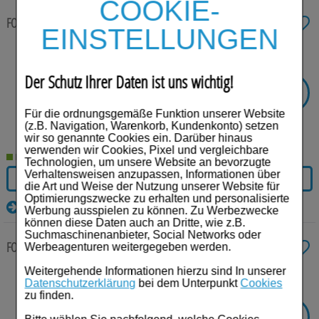
Für Sie
COOKIE-
FORTIMEL Pulver neutral
335 g
Pulver
EINSTELLUNGEN
Schwangerschaft & Stillzeit
Anbieter:
Danone Deutschland GmbH
Homöopathie, Schüsslersalze & Bachblüten Original
Einheit:
335
g
Darreichungsform:
Pulver
Der Schutz Ihrer Daten ist uns wichtig!
PZN:
09477146
-
21%
Raucherentwöhnung
SIE SPAREN
€³
UVP:
20,69
Für die ordnungsgemäße Funktion unserer Website
16,35
€¹
Gesundheit & Fitness
(z.B. Navigation, Warenkorb, Kundenkonto) setzen
wir so genannte Cookies ein. Darüber hinaus
48,81 € pro 1 kg
verwenden wir Cookies, Pixel und vergleichbare
Kosmetika & Parfümerieartikel
Lieferzeit 2-5 Werktage
Technologien, um unsere Website an bevorzugte
Verhaltensweisen anzupassen, Informationen über
IN DEN WARENKORB
Körperpflege
die Art und Weise der Nutzung unserer Website für
Optimierungszwecke zu erhalten und personalisierte
Details
Werbung ausspielen zu können. Zu Werbezwecke
Tablettenspender & Tablettenteiler
können diese Daten auch an Dritte, wie z.B.
Suchmaschinenanbieter, Social Networks oder
Tierarzneimittel
FORTIMEL Pulver neutral
12X335 g
Pulver
Werbeagenturen weitergegeben werden.
Weitergehende Informationen hierzu sind In unserer
Bonbons
Anbieter:
Danone Deutschland GmbH
Datenschutzerklärung
bei dem Unterpunkt
Cookies
Einheit:
12X335
g
zu finden.
Darreichungsform:
Pulver
Tee
PZN:
09477100
-
21%
SIE SPAREN