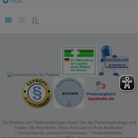
Details
auf unserer Website aber auch die Werbung auf
Drittseiten möglichst relevant für Sie zu gestalten.
Bitte beachten Sie, dass Daten hierfür teilweise an
Dritte wie z.B. Google oder soziale Medien
übertragen werden.
SORTIEREN
NACH:
*Zu Risiken und Nebenwirkungen lesen Sie die Packungsbeilage und
fragen Sie Ihre Ärztin, Ihren Arzt oder in Ihrer Apotheke!
¹ Verkaufspreis unseres Onlineshops. ² Unverbindlicher
Apothekenverkaufspreis gemäß ABDA-Artikelstamm. ³ Unverbindliche