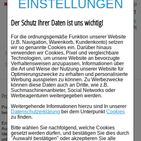
EINSTELLUNGEN
Für Sie
€³
UVP:
14,90
Nicht lieferbar
€¹
11,47
Schwangerschaft & Stillzeit
3,43 €
Der Schutz Ihrer Daten ist uns wichtig!
Sie sparen:
1.274,44 € pro 1 kg
Homöopathie, Schüsslersalze & Bachblüten Original
Für die ordnungsgemäße Funktion unserer Website
Raucherentwöhnung
(z.B. Navigation, Warenkorb, Kundenkonto) setzen
wir so genannte Cookies ein. Darüber hinaus
verwenden wir Cookies, Pixel und vergleichbare
Suche Produkt
Gesundheit & Fitness
Technologien, um unsere Website an bevorzugte
Verhaltensweisen anzupassen, Informationen über
Suche Anbieter
Kosmetika & Parfümerieartikel
die Art und Weise der Nutzung unserer Website für
Optimierungszwecke zu erhalten und personalisierte
Werbung ausspielen zu können. Zu Werbezwecke
Körperpflege
können diese Daten auch an Dritte, wie z.B.
Suchmaschinenanbieter, Social Networks oder
Tablettenspender & Tablettenteiler
Produktbeschreibung
Werbeagenturen weitergegeben werden.
Weitergehende Informationen hierzu sind In unserer
Tierarzneimittel
Praktischer Sonnenschutz Stick für empfindliche, sehr anfällige und
Datenschutzerklärung
bei dem Unterpunkt
Cookies
besonders exponierte Hautpartien.
zu finden.
Bonbons
Empfindliche und besonders exponierte Hautpartien (Gesicht, nah an der
Bitte wählen Sie nachfolgend, welche Cookies
Augenpartie, Ohren, zum Schutz von Narben etc.).
gesetzt werden dürfen, und bestätigen Sie dies durch
Tee
Ideal für den Sonnenschutz bei kalten Temperaturen (Wintersport). Für
"Auswahl bestätigen" oder akzeptieren Sie alle
unterwegs.