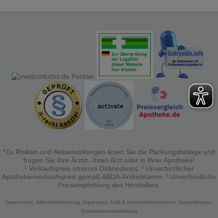
Bitte beachten Sie, dass Daten hierfür teilweise an
Dritte wie z.B. Google oder soziale Medien
übertragen werden.
*Zu Risiken und Nebenwirkungen lesen Sie die Packungsbeilage und
fragen Sie Ihre Ärztin, Ihren Arzt oder in Ihrer Apotheke!
¹ Verkaufspreis unseres Onlineshops. ² Unverbindlicher
Apothekenverkaufspreis gemäß ABDA-Artikelstamm. ³ Unverbindliche
Preisempfehlung des Herstellers.
Datenschutz,
Widerrufsbelehrung,
Impressum,
AGB & Kundeninformationen,
Versandkosten,
Barrierefreiheitserklärung