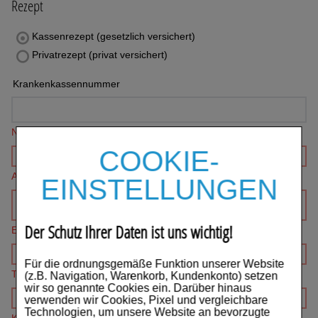
Rezept
Auge, Ohr, Nase & Mund
Kassenrezept (gesetzlich versichert)
Blase, Niere & Urogenitaltrakt
Privatrezept (privat versichert)
Diabetes
Krankenkassennummer
Erkältungskrankheiten
Name*
Haut, Haare & Nägel
COOKIE-
Herz, Kreislauf & Gefäße
Adresse*
EINSTELLUNGEN
Magen/Darm & Leber/Galle
Der Schutz Ihrer Daten ist uns wichtig!
Schmerzen
E-mail*
Für Kinder
Für die ordnungsgemäße Funktion unserer Website
Telefon
(z.B. Navigation, Warenkorb, Kundenkonto) setzen
wir so genannte Cookies ein. Darüber hinaus
Für Ihn
verwenden wir Cookies, Pixel und vergleichbare
Technologien, um unsere Website an bevorzugte