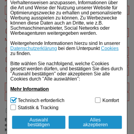
Kundenr.
Für Sie
Verhaltensweisen anzupassen, Informationen über
die Art und Weise der Nutzung unserer Website für
Schwangerschaft & Stillzeit
Optimierungszwecke zu erhalten und personalisierte
Werbung ausspielen zu können. Zu Werbezwecke
Verordnender Arzt (Name, Ort, Telefon)
können diese Daten auch an Dritte, wie z.B.
Homöopathie, Schüsslersalze & Bachblüten Original
Suchmaschinenanbieter, Social Networks oder
Werbeagenturen weitergegeben werden.
Raucherentwöhnung
Medikamente
Weitergehende Informationen hierzu sind In unserer
Datenschutzerklärung
bei dem Unterpunkt
Cookies
Gesundheit & Fitness
zu finden.
Kosmetika & Parfümerieartikel
Bitte wählen Sie nachfolgend, welche Cookies
gesetzt werden dürfen, und bestätigen Sie dies durch
"Auswahl bestätigen" oder akzeptieren Sie alle
Körperpflege
Cookies durch "Alle auswählen":
Tablettenspender & Tablettenteiler
Mehr Information
Technisch Notwendig:
Hierbei handelt es sich um
Technisch erforderlich
Komfort
Tierarzneimittel
Cookies, die für die Grundfunktionen unserer
Statistik & Tracking
Website notwendig sind (z.B. Navigation, Warenkorb,
Ich bin zuzahlungsbefreit
Bonbons
Kundenkonto), weshalb auf diese nicht verzichtet
werden kann.
Auswahl
Alles
Bei Medikamenten mit Aut-idem Verordnung setzen Sie bitte
bestätigen
akzeptieren
einen Haken, indem Sie vor dem jeweiligen Artikel das Aut-idem
Tee
Komfort:
Diese Cookies werden genutzt um das
Kästchen anklicken.