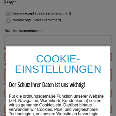
Rezept
Auge, Ohr, Nase & Mund
Kassenrezept (gesetzlich versichert)
Blase, Niere & Urogenitaltrakt
Privatrezept (privat versichert)
Diabetes
Krankenkassennummer
Erkältungskrankheiten
Name*
Haut, Haare & Nägel
COOKIE-
Herz, Kreislauf & Gefäße
Adresse*
EINSTELLUNGEN
Magen/Darm & Leber/Galle
Der Schutz Ihrer Daten ist uns wichtig!
Schmerzen
E-mail*
Für Kinder
Für die ordnungsgemäße Funktion unserer Website
Telefon
(z.B. Navigation, Warenkorb, Kundenkonto) setzen
wir so genannte Cookies ein. Darüber hinaus
Für Ihn
verwenden wir Cookies, Pixel und vergleichbare
Technologien, um unsere Website an bevorzugte