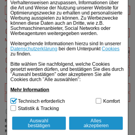
Kundenr.
Für Sie
Verhaltensweisen anzupassen, Informationen über
die Art und Weise der Nutzung unserer Website für
Schwangerschaft & Stillzeit
Optimierungszwecke zu erhalten und personalisierte
Werbung ausspielen zu können. Zu Werbezwecke
Verordnender Arzt (Name, Ort, Telefon)
können diese Daten auch an Dritte, wie z.B.
Homöopathie, Schüsslersalze & Bachblüten Original
Suchmaschinenanbieter, Social Networks oder
Werbeagenturen weitergegeben werden.
Raucherentwöhnung
Medikamente
Weitergehende Informationen hierzu sind In unserer
Datenschutzerklärung
bei dem Unterpunkt
Cookies
Gesundheit & Fitness
zu finden.
Kosmetika & Parfümerieartikel
Bitte wählen Sie nachfolgend, welche Cookies
gesetzt werden dürfen, und bestätigen Sie dies durch
"Auswahl bestätigen" oder akzeptieren Sie alle
Körperpflege
Cookies durch "Alle auswählen":
Tablettenspender & Tablettenteiler
Mehr Information
Technisch Notwendig:
Hierbei handelt es sich um
Technisch erforderlich
Komfort
Tierarzneimittel
Cookies, die für die Grundfunktionen unserer
Statistik & Tracking
Website notwendig sind (z.B. Navigation, Warenkorb,
Ich bin zuzahlungsbefreit
Bonbons
Kundenkonto), weshalb auf diese nicht verzichtet
werden kann.
Auswahl
Alles
Bei Medikamenten mit Aut-idem Verordnung setzen Sie bitte
bestätigen
akzeptieren
einen Haken, indem Sie vor dem jeweiligen Artikel das Aut-idem
Tee
Komfort:
Diese Cookies werden genutzt um das
Kästchen anklicken.