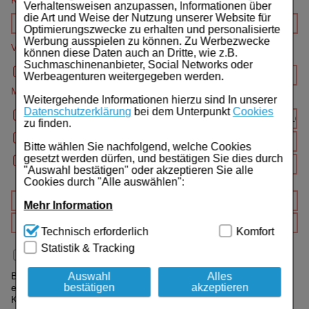
Kundenr.
Für Sie
Verhaltensweisen anzupassen, Informationen über
die Art und Weise der Nutzung unserer Website für
Schwangerschaft & Stillzeit
Optimierungszwecke zu erhalten und personalisierte
Werbung ausspielen zu können. Zu Werbezwecke
Verordnender Arzt (Name, Ort, Telefon)
können diese Daten auch an Dritte, wie z.B.
Homöopathie, Schüsslersalze & Bachblüten Original
Suchmaschinenanbieter, Social Networks oder
Werbeagenturen weitergegeben werden.
Raucherentwöhnung
Medikamente
Weitergehende Informationen hierzu sind In unserer
Datenschutzerklärung
bei dem Unterpunkt
Cookies
Gesundheit & Fitness
zu finden.
Kosmetika & Parfümerieartikel
Bitte wählen Sie nachfolgend, welche Cookies
gesetzt werden dürfen, und bestätigen Sie dies durch
"Auswahl bestätigen" oder akzeptieren Sie alle
Körperpflege
Cookies durch "Alle auswählen":
Tablettenspender & Tablettenteiler
Mehr Information
Technisch Notwendig:
Hierbei handelt es sich um
Technisch erforderlich
Komfort
Tierarzneimittel
Cookies, die für die Grundfunktionen unserer
Statistik & Tracking
Website notwendig sind (z.B. Navigation, Warenkorb,
Ich bin zuzahlungsbefreit
Bonbons
Kundenkonto), weshalb auf diese nicht verzichtet
werden kann.
Auswahl
Alles
Bei Medikamenten mit Aut-idem Verordnung setzen Sie bitte
bestätigen
akzeptieren
einen Haken, indem Sie vor dem jeweiligen Artikel das Aut-idem
Tee
Komfort:
Diese Cookies werden genutzt um das
Kästchen anklicken.