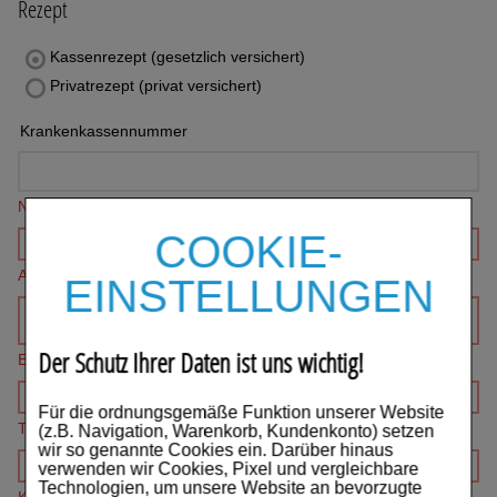
Rezept
Auge, Ohr, Nase & Mund
Kassenrezept (gesetzlich versichert)
Blase, Niere & Urogenitaltrakt
Privatrezept (privat versichert)
Diabetes
Krankenkassennummer
Erkältungskrankheiten
Name*
Haut, Haare & Nägel
COOKIE-
Herz, Kreislauf & Gefäße
Adresse*
EINSTELLUNGEN
Magen/Darm & Leber/Galle
Der Schutz Ihrer Daten ist uns wichtig!
Schmerzen
E-mail*
Für Kinder
Für die ordnungsgemäße Funktion unserer Website
Telefon
(z.B. Navigation, Warenkorb, Kundenkonto) setzen
wir so genannte Cookies ein. Darüber hinaus
Für Ihn
verwenden wir Cookies, Pixel und vergleichbare
Technologien, um unsere Website an bevorzugte