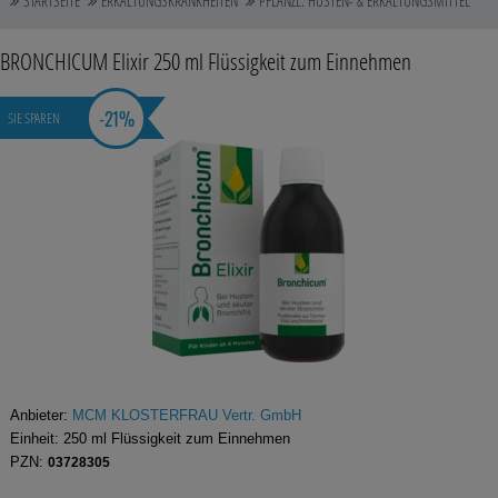
STARTSEITE
ERKÄLTUNGSKRANKHEITEN
PFLANZL. HUSTEN- & ERKÄLTUNGSMITTEL
Auge, Ohr, Nase & Mund
BRONCHICUM Elixir
250 ml
Flüssigkeit zum Einnehmen
Blase, Niere & Urogenitaltrakt
-
21%
SIE SPAREN
Diabetes
Erkältungskrankheiten
Haut, Haare & Nägel
Herz, Kreislauf & Gefäße
Magen/Darm & Leber/Galle
Schmerzen
Für Kinder
Anbieter:
MCM KLOSTERFRAU Vertr. GmbH
Einheit:
250
ml
Flüssigkeit zum Einnehmen
Für Ihn
PZN:
03728305