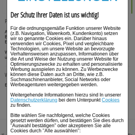
7,49
€¹
€²
AVP:
10,40
74,90 € pro 1 l
Der Schutz Ihrer Daten ist uns wichtig!
Produktbeschreibung
Für die ordnungsgemäße Funktion unserer Website
Anwendungsgebiete:
(z.B. Navigation, Warenkorb, Kundenkonto) setzen
Behandlung der Symptome einer akuten Bronchitis und
wir so genannte Cookies ein. Darüber hinaus
Erkältungskrankheiten der Atemwege mit zähflüssigem Schleim.
verwenden wir Cookies, Pixel und vergleichbare
Technologien, um unsere Website an bevorzugte
Warnhinweise: Enthält 4,9 Vol.-% Alkohol. Enthält Sucrose (Zucker)
Verhaltensweisen anzupassen, Informationen über
und Invertzucker.
die Art und Weise der Nutzung unserer Website für
Optimierungszwecke zu erhalten und personalisierte
Werbung ausspielen zu können. Zu Werbezwecke
Wirkstoff
können diese Daten auch an Dritte, wie z.B.
Suchmaschinenanbieter, Social Networks oder
Werbeagenturen weitergegeben werden.
Expektoranzien
Weitergehende Informationen hierzu sind In unserer
Datenschutzerklärung
bei dem Unterpunkt
Cookies
zu finden.
Bitte wählen Sie nachfolgend, welche Cookies
gesetzt werden dürfen, und bestätigen Sie dies durch
"Auswahl bestätigen" oder akzeptieren Sie alle
Cookies durch "Alle auswählen":