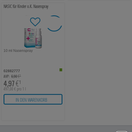
übertragen werden.
NASIC für Kinder o.K. Nasenspray
-
28%
SIE SPAREN
10
ml
Nasenspray
02882777
€²
AVP:
6,90
4,97
€¹
497,00 € pro 1 l
IN DEN WARENKORB