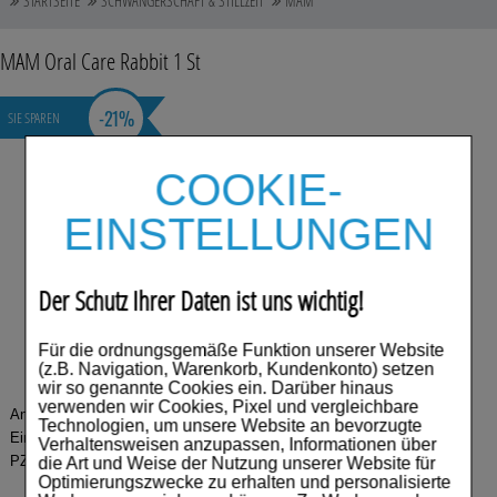
STARTSEITE
SCHWANGERSCHAFT & STILLZEIT
MAM
Auge, Ohr, Nase & Mund
MAM Oral Care Rabbit
1 St
Blase, Niere & Urogenitaltrakt
-
21%
SIE SPAREN
Diabetes
Erkältungskrankheiten
COOKIE-
Haut, Haare & Nägel
EINSTELLUNGEN
Herz, Kreislauf & Gefäße
Der Schutz Ihrer Daten ist uns wichtig!
Magen/Darm & Leber/Galle
Für die ordnungsgemäße Funktion unserer Website
Schmerzen
(z.B. Navigation, Warenkorb, Kundenkonto) setzen
wir so genannte Cookies ein. Darüber hinaus
Für Kinder
verwenden wir Cookies, Pixel und vergleichbare
Anbieter:
MAM Babyartikel GmbH
Technologien, um unsere Website an bevorzugte
Einheit:
1
St
Verhaltensweisen anzupassen, Informationen über
Für Ihn
PZN:
05485278
die Art und Weise der Nutzung unserer Website für
Optimierungszwecke zu erhalten und personalisierte