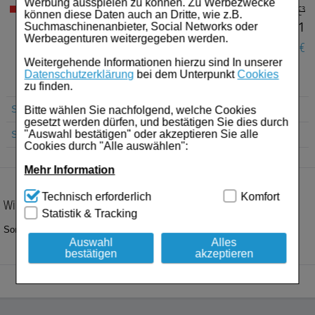
Für Sie
Werbung ausspielen zu können. Zu Werbezwecke
€³
UVP:
7,49
Nicht lieferbar
können diese Daten auch an Dritte, wie z.B.
€¹
5,92
Suchmaschinenanbieter, Social Networks oder
Schwangerschaft & Stillzeit
Werbeagenturen weitergegeben werden.
1,57 €
Sie sparen:
Homöopathie, Schüsslersalze & Bachblüten Original
Weitergehende Informationen hierzu sind In unserer
Datenschutzerklärung
bei dem Unterpunkt
Cookies
zu finden.
Raucherentwöhnung
Suche Produkt
Bitte wählen Sie nachfolgend, welche Cookies
Gesundheit & Fitness
gesetzt werden dürfen, und bestätigen Sie dies durch
"Auswahl bestätigen" oder akzeptieren Sie alle
Suche Anbieter
Cookies durch "Alle auswählen":
Kosmetika & Parfümerieartikel
Mehr Information
Körperpflege
Technisch Notwendig:
Hierbei handelt es sich um
Technisch erforderlich
Komfort
Wirkstoff
Cookies, die für die Grundfunktionen unserer
Tablettenspender & Tablettenteiler
Statistik & Tracking
Website notwendig sind (z.B. Navigation, Warenkorb,
Kundenkonto), weshalb auf diese nicht verzichtet
Sonstiges
Tierarzneimittel
werden kann.
Auswahl
Alles
bestätigen
akzeptieren
Komfort:
Diese Cookies werden genutzt um das
Bonbons
Einkaufserlebnis noch ansprechender zu gestalten,
beispielsweise für die Wiedererkennung des
Tee
Besuchers oder unsere Seite an bevorzugte
Verhaltensweisen (z.B. Spracheinstellung)