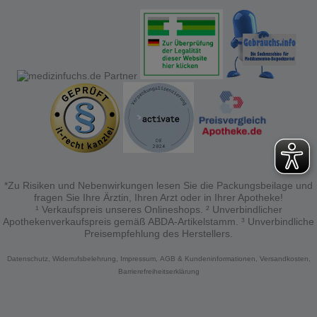
anzupassen. Komfort-Cookies ermöglichen es uns
auch auf Ihre Bedürfnisse zugeschrittene Inhalte
anzuzeigen und unser Partnerprogramm zu
betreiben.
Statistik & Tracking:
Hierüber lassen sich
Informationen über die Art und Weise der Nutzung
unserer Website sammeln, mit deren Hilfe wir unsere
Website weiter für Sie optimieren können, den Inhalt
auf unserer Website aber auch die Werbung auf
Drittseiten möglichst relevant für Sie zu gestalten.
Bitte beachten Sie, dass Daten hierfür teilweise an
Dritte wie z.B. Google oder soziale Medien
übertragen werden.
*Zu Risiken und Nebenwirkungen lesen Sie die Packungsbeilage und
fragen Sie Ihre Ärztin, Ihren Arzt oder in Ihrer Apotheke!
¹ Verkaufspreis unseres Onlineshops. ² Unverbindlicher
Apothekenverkaufspreis gemäß ABDA-Artikelstamm. ³ Unverbindliche
Preisempfehlung des Herstellers.
Datenschutz,
Widerrufsbelehrung,
Impressum,
AGB & Kundeninformationen,
Versandkosten,
Barrierefreiheitserklärung