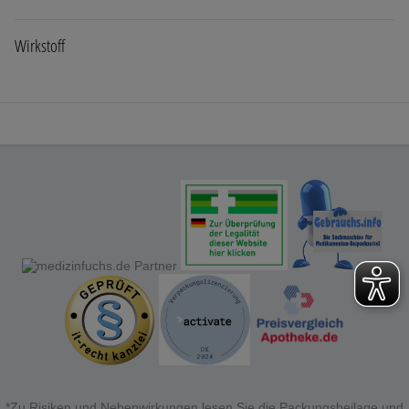
unserer Website sammeln, mit deren Hilfe wir unsere
Website weiter für Sie optimieren können, den Inhalt
auf unserer Website aber auch die Werbung auf
Wirkstoff
Drittseiten möglichst relevant für Sie zu gestalten.
Bitte beachten Sie, dass Daten hierfür teilweise an
Dritte wie z.B. Google oder soziale Medien
Dimetinden
übertragen werden.
*Zu Risiken und Nebenwirkungen lesen Sie die Packungsbeilage und