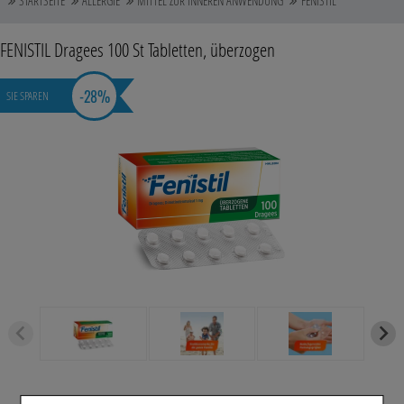
STARTSEITE
ALLERGIE
MITTEL ZUR INNEREN ANWENDUNG
FENISTIL
Auge, Ohr, Nase & Mund
FENISTIL Dragees
100 St
Tabletten, überzogen
Blase, Niere & Urogenitaltrakt
-
28%
SIE SPAREN
Diabetes
Erkältungskrankheiten
Haut, Haare & Nägel
Herz, Kreislauf & Gefäße
Magen/Darm & Leber/Galle
Schmerzen
Für Kinder
Für Ihn