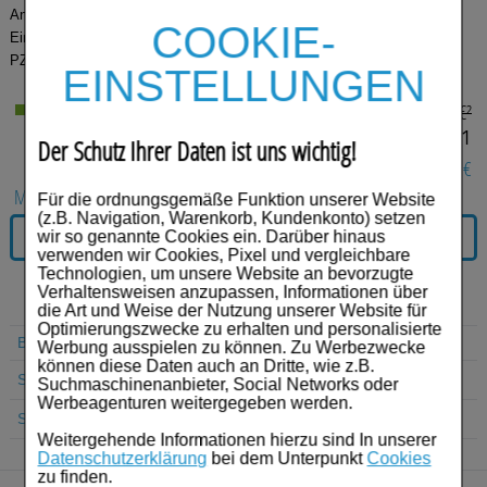
Für Sie
Anbieter:
Haleon Germany GmbH
COOKIE-
Einheit:
100
St
Tabletten, überzogen
Schwangerschaft & Stillzeit
PZN:
00376981
EINSTELLUNGEN
Homöopathie, Schüsslersalze & Bachblüten Original
€²
AVP:
30,62
Lieferzeit 2-5 Werktage
€¹
22,05
Raucherentwöhnung
Der Schutz Ihrer Daten ist uns wichtig!
8,57 €
Sie sparen:
Gesundheit & Fitness
MENGE:
Für die ordnungsgemäße Funktion unserer Website
(z.B. Navigation, Warenkorb, Kundenkonto) setzen
Kosmetika & Parfümerieartikel
IN DEN WARENKORB
wir so genannte Cookies ein. Darüber hinaus
verwenden wir Cookies, Pixel und vergleichbare
Technologien, um unsere Website an bevorzugte
Körperpflege
Verhaltensweisen anzupassen, Informationen über
die Art und Weise der Nutzung unserer Website für
Tablettenspender & Tablettenteiler
Optimierungszwecke zu erhalten und personalisierte
Beipackzettel
Werbung ausspielen zu können. Zu Werbezwecke
können diese Daten auch an Dritte, wie z.B.
Tierarzneimittel
Suche Produkt
Suchmaschinenanbieter, Social Networks oder
Werbeagenturen weitergegeben werden.
Bonbons
Suche Anbieter
Weitergehende Informationen hierzu sind In unserer
Datenschutzerklärung
bei dem Unterpunkt
Cookies
Tee
zu finden.