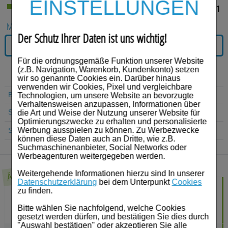
Für Sie
EINSTELLUNGEN
€¹
56,70
Lieferzeit 2-5 Werktage
Schwangerschaft & Stillzeit
MENGE:
Der Schutz Ihrer Daten ist uns wichtig!
IN DEN WARENKORB
Homöopathie, Schüsslersalze & Bachblüten Original
Für die ordnungsgemäße Funktion unserer Website
Raucherentwöhnung
(z.B. Navigation, Warenkorb, Kundenkonto) setzen
wir so genannte Cookies ein. Darüber hinaus
Gesundheit & Fitness
verwenden wir Cookies, Pixel und vergleichbare
Beipackzettel
Technologien, um unsere Website an bevorzugte
Verhaltensweisen anzupassen, Informationen über
Kosmetika & Parfümerieartikel
Suche Produkt
die Art und Weise der Nutzung unserer Website für
Optimierungszwecke zu erhalten und personalisierte
Körperpflege
Werbung ausspielen zu können. Zu Werbezwecke
Suche Anbieter
können diese Daten auch an Dritte, wie z.B.
Suchmaschinenanbieter, Social Networks oder
Tablettenspender & Tablettenteiler
Werbeagenturen weitergegeben werden.
Ähnliche Produkte
Tierarzneimittel
Weitergehende Informationen hierzu sind In unserer
Datenschutzerklärung
bei dem Unterpunkt
Cookies
SPASURET 200 Filmtabletten
30 St
zu finden.
Bonbons
RECORDATI PHARMA GMBH
20,59
€¹
Bitte wählen Sie nachfolgend, welche Cookies
Tee
gesetzt werden dürfen, und bestätigen Sie dies durch
"Auswahl bestätigen" oder akzeptieren Sie alle