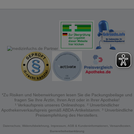
Bitte beachten Sie, dass Daten hierfür teilweise an
Dritte wie z.B. Google oder soziale Medien
übertragen werden.
*Zu Risiken und Nebenwirkungen lesen Sie die Packungsbeilage und
fragen Sie Ihre Ärztin, Ihren Arzt oder in Ihrer Apotheke!
¹ Verkaufspreis unseres Onlineshops. ² Unverbindlicher
Apothekenverkaufspreis gemäß ABDA-Artikelstamm. ³ Unverbindliche
Preisempfehlung des Herstellers.
Datenschutz,
Widerrufsbelehrung,
Impressum,
AGB & Kundeninformationen,
Versandkosten,
Barrierefreiheitserklärung