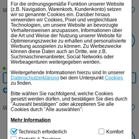
Für Sie
Für die ordnungsgemäße Funktion unserer Website
MÖLLER'S Omega-3 Kids Fruchtgeschmack Öl
250 ml
Öl
(z.B. Navigation, Warenkorb, Kundenkonto) setzen
Schwangerschaft & Stillzeit
wir so genannte Cookies ein. Darüber hinaus
verwenden wir Cookies, Pixel und vergleichbare
Anbieter:
Kyberg Pharma Vertriebs GmbH
Technologien, um unsere Website an bevorzugte
Homöopathie, Schüsslersalze & Bachblüten Original
Einheit:
250
ml
Verhaltensweisen anzupassen, Informationen über
Darreichungsform:
Öl
die Art und Weise der Nutzung unserer Website für
PZN:
15638429
-
15%
Raucherentwöhnung
SIE SPAREN
Optimierungszwecke zu erhalten und personalisierte
Werbung ausspielen zu können. Zu Werbezwecke
€³
UVP:
16,99
14,44
€¹
können diese Daten auch an Dritte, wie z.B.
Gesundheit & Fitness
Suchmaschinenanbieter, Social Networks oder
57,76 € pro 1 l
Werbeagenturen weitergegeben werden.
Kosmetika & Parfümerieartikel
Lieferzeit 2-5 Werktage
Weitergehende Informationen hierzu sind In unserer
IN DEN WARENKORB
Datenschutzerklärung
bei dem Unterpunkt
Cookies
Körperpflege
zu finden.
Details
Tablettenspender & Tablettenteiler
Bitte wählen Sie nachfolgend, welche Cookies
gesetzt werden dürfen, und bestätigen Sie dies durch
"Auswahl bestätigen" oder akzeptieren Sie alle
Tierarzneimittel
MÖLLER'S Omega-3 Zitrone Öl
250 ml
Öl
Cookies durch "Alle auswählen":
Bonbons
Anbieter:
Kyberg Pharma Vertriebs GmbH
Mehr Information
Einheit:
250
ml
Darreichungsform:
Öl
Technisch Notwendig:
Hierbei handelt es sich um
Tee
Technisch erforderlich
Komfort
PZN:
15638375
Cookies, die für die Grundfunktionen unserer
-
15%
SIE SPAREN