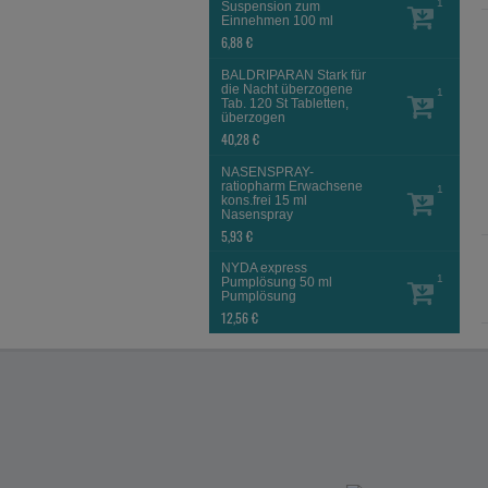
1
Suspension zum
Einnehmen
100 ml
6,88 €
BALDRIPARAN Stark für
die Nacht überzogene
1
Tab.
120 St
Tabletten,
überzogen
40,28 €
NASENSPRAY-
ratiopharm Erwachsene
1
kons.frei
15 ml
Nasenspray
5,93 €
NYDA express
1
Pumplösung
50 ml
Pumplösung
12,56 €