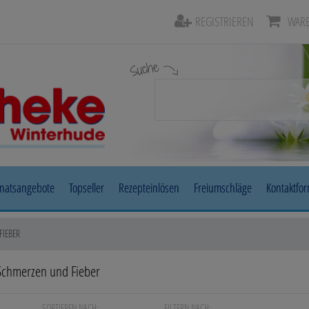
REGISTRIEREN
WARE
Suche
natsangebote
Topseller
Rezepteinlösen
Freiumschläge
Kontaktfo
Beruhigung & Stimmungsaufhellung
Auge, Oh
FIEBER
Diabetes
Erkältun
Schmerzen und Fieber
Herz, Kreislauf & Gefäße
Magen/D
SORTIEREN NACH:
FILTERN NACH: