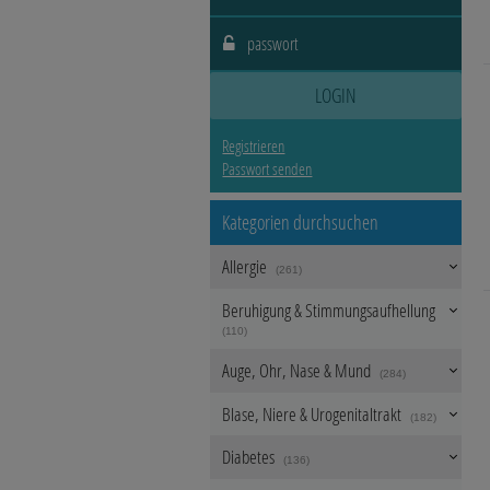
Schmerzen
Für Sie
LOGIN
Registrieren
Raucherentwöhnung
Passwort senden
Körperpflege
Kategorien durchsuchen
Allergie
Bonbons
(261)
Beruhigung & Stimmungsaufhellung
(110)
Auge, Ohr, Nase & Mund
(284)
Blase, Niere & Urogenitaltrakt
(182)
Diabetes
(136)