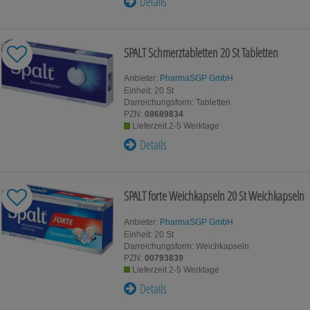
Details
t deren Hilfe wir unsere Website weiter für Sie optimieren könn
 auch die Werbung auf Drittseiten möglichst relevant für Sie zu 
Daten hierfür teilweise an Dritte wie z.B. Google oder soziale 
SPALT Schmerztabletten
20 St
Tabletten
Anbieter:
PharmaSGP GmbH
Einheit:
20
St
Darreichungsform:
Tabletten
PZN:
08689834
Lieferzeit 2-5 Werktage
Details
SPALT forte Weichkapseln
20 St
Weichkapseln
Anbieter:
PharmaSGP GmbH
Einheit:
20
St
Darreichungsform:
Weichkapseln
PZN:
00793839
Lieferzeit 2-5 Werktage
Details