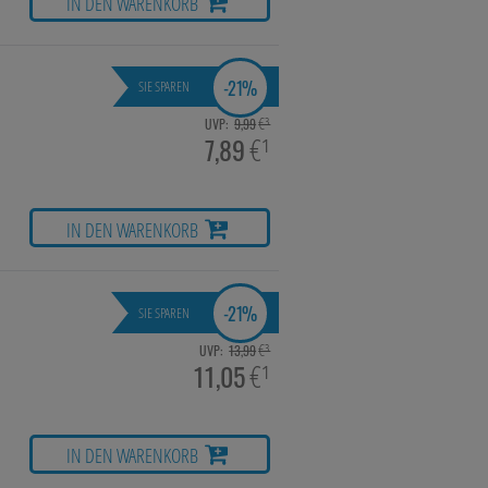
IN DEN WARENKORB
en, den Inhalt auf
gestalten. Bitte
Medien übertragen
-
21%
SIE SPAREN
€³
UVP:
9,99
7,89
€¹
IN DEN WARENKORB
-
21%
SIE SPAREN
€³
UVP:
13,99
11,05
€¹
IN DEN WARENKORB