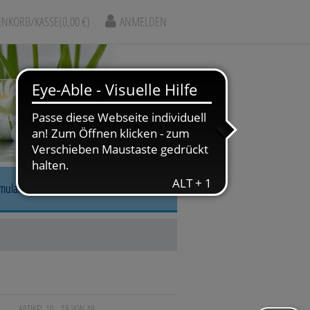
NKORB/KASSE
(0,00 €)
ANMELDEN
rmular
r, Nase & Mund
gskrankheiten
arm & Leber/Galle
ARTIKEL 10 - 18 VON 49