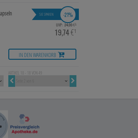
apseln
-
21%
SIE SPAREN
€³
UVP:
24,99
19,74
€¹
IN DEN WARENKORB
ARTIKEL 10 - 18 VON 49