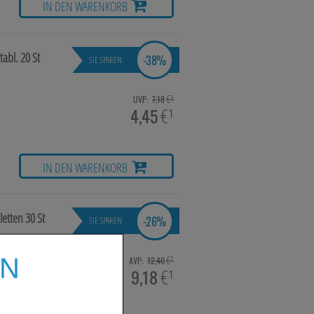
IN DEN WARENKORB
tabl.
20 St
-
38%
SIE SPAREN
€³
UVP:
7,18
4,45
€¹
IN DEN WARENKORB
letten
30 St
-
26%
SIE SPAREN
EN
€²
AVP:
12,40
9,18
€¹