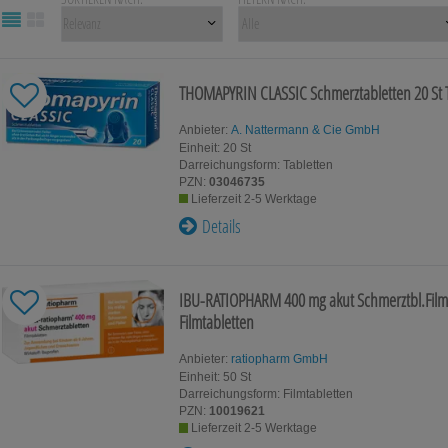
Für Kinder
Für Ihn
Homöopat
Schwangerschaft & Stillzeit
THOMAPYRIN CLASSIC Schmerztabletten
20 St
Original
Anbieter:
A. Nattermann & Cie GmbH
Gesundheit & Fitness
Kosmetik
Einheit:
20
St
Darreichungsform:
Tabletten
PZN:
03046735
Tablettenspender & Tablettenteiler
Tierarzne
Lieferzeit 2-5 Werktage
Details
Tee
IBU-RATIOPHARM 400 mg akut Schmerztbl.Film
Filmtabletten
Anbieter:
ratiopharm GmbH
Einheit:
50
St
Darreichungsform:
Filmtabletten
PZN:
10019621
Lieferzeit 2-5 Werktage