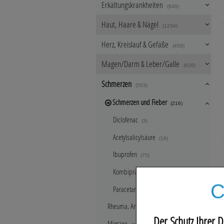
Erkältungskrankheiten
(640)
Haut, Haare & Nägel
(1234)
Herz, Kreislauf & Gefäße
(459)
Magen/Darm & Leber/Galle
(626)
Schmerzen
(553)
Schmerzen und Fieber
(216)
Diclofenac
(3)
Acetylsalicylsäure
(18)
Ibuprofen
(75)
Kombipräparate
(16)
C
Paracetamol
(55)
Rheuma, Arthrose
(23)
Der Schutz Ihrer D
Migräne