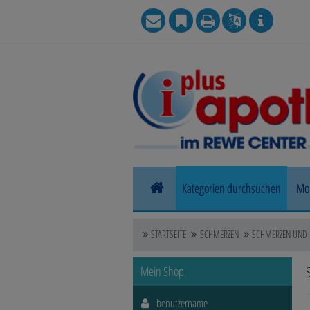
Kategorien durchsuchen
Mo
Allergie
STARTSEITE
SCHMERZEN
SCHMERZEN UND 
Blase, Niere & Urogenitaltrakt
Mein Shop
Haut, Haare & Nägel