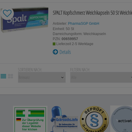
SPALT Kopfschmerz Weichkapseln
50 St
Weichk
Anbieter:
PharmaSGP GmbH
Einheit:
50
St
Darreichungsform:
Weichkapseln
PZN:
00659957
Lieferzeit 2-5 Werktage
Details
SORTIEREN NACH:
FILTERN NACH: