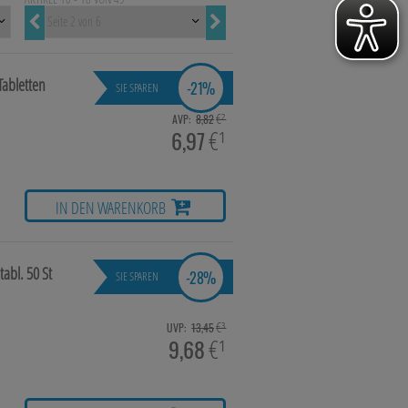
hie, Schüsslersalze & Bachblüten
Tabletten
-
21%
SIE SPAREN
€²
AVP:
8,82
6,97
€¹
a & Parfümerieartikel
imittel
IN DEN WARENKORB
tabl.
50 St
-
28%
SIE SPAREN
€³
UVP:
13,45
9,68
€¹