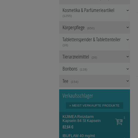
Website sammeln, mi
Kosmetika & Parfümerieartikel
unserer Website aber
beachten Sie, dass 
(1255)
werden.
Körperpflege
(650)
Tablettenspender & Tablettenteiler
(16)
Tierarzneimittel
(26)
Bonbons
(128)
Tee
(154)
Verkaufsschlager
» MEIST VERKAUFTE PRODUKTE
KIJIMEA Reizdarm
1
Kapseln
84 St
Kapseln
82,64 €
IBUFLAM 40 mg/ml