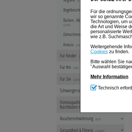
(24)
Regelbeschwerden & PMS
(9)
Für die ordnungsge
wir so genannte Coo
Rücken-, Muskel- & Gelenkschmerzen
Technologien, um u
(144)
die Art und Weise d
personalisierte We
Zahnschmerzen
(12)
wie z.B. Suchmasch
Kinesio
(13)
Weitergehende Infor
Cookies
zu finden.
Für Kinder
(108)
Bitte wählen Sie na
Für Ihn
"Auswahl bestätigen
(46)
Mehr Information
Für Sie
(100)
Technisch Notwen
Technisch erford
Schwangerschaft & Stillzeit
Website notwendig s
(218)
werden kann.
Homöopathie, Schüsslersalze &
Bachblüten Original
Komfort:
Diese Coo
(8107)
beispielsweise für
Verhaltensweisen (
Raucherentwöhnung
(63)
Ihre Bedürfnisse zu
Gesundheit & Fitness
Statistik & Trackin
(1496)