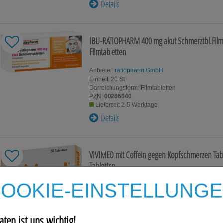
Details
IBU-RATIOPHARM 400 mg akut Schmerztbl.Film
Filmtabletten
Anbieter:
ratiopharm GmbH
Einheit:
20
St
Darreichungsform:
Filmtabletten
PZN:
00266040
Lieferzeit 2-5 Werktage
Details
VIVIMED mit Coffein gegen Kopfschmerzen Tab
Tabletten
OOKIE-EINSTELLUNG
Anbieter:
Dr. Gerhard Mann Chem.-pharm.Fabrik
GmbH
Einheit:
30
St
Darreichungsform:
Tabletten
aten ist uns wichtig!
PZN:
00410330