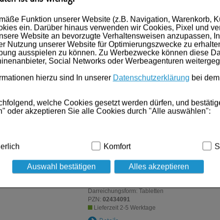
Lieferzeit 2-5 Werktage
Details
mäße Funktion unserer Website (z.B. Navigation, Warenkorb, 
kies ein. Darüber hinaus verwenden wir Cookies, Pixel und ve
nsere Website an bevorzugte Verhaltensweisen anzupassen, In
er Nutzung unserer Website für Optimierungszwecke zu erhalte
DICLOFENAC-ratiopharm Schmerzpflaster
10 S
rbung ausspielen zu können. Zu Werbezwecke können diese Dat
inenanbieter, Social Networks oder Werbeagenturen weiterge
Anbieter:
ratiopharm GmbH
mationen hierzu sind In unserer
Datenschutzerklärung
bei dem
Einheit:
10
St
Darreichungsform:
Pflaster
PZN:
03500938
chfolgend, welche Cookies gesetzt werden dürfen, und bestätig
Lieferzeit 2-5 Werktage
" oder akzeptieren Sie alle Cookies durch "Alle auswählen":
Details
dig:
Hierbei handelt es sich um Cookies, die für die Grundfunk
erlich
Komfort
S
ind (z.B. Navigation, Warenkorb, Kundenkonto), weshalb auf die
DOLORMIN für Frauen Tabletten
20 St
Tablette
Auswahl bestätigen
Alles akzeptieren
Anbieter:
Kenvue Germany GmbH (OTC)
kies werden genutzt um das Einkaufserlebnis noch ansprechen
Einheit:
20
St
 die Wiedererkennung des Besuchers oder unsere Seite an bevo
Darreichungsform:
Tabletten
z.B. Spracheinstellung) anzupassen. Komfort-Cookies ermöglic
PZN:
02434091
geschrittene Inhalte anzuzeigen und unser Partnerprogramm zu 
Lieferzeit 2-5 Werktage
g:
Hierüber lassen sich Informationen über die Art und Weise d