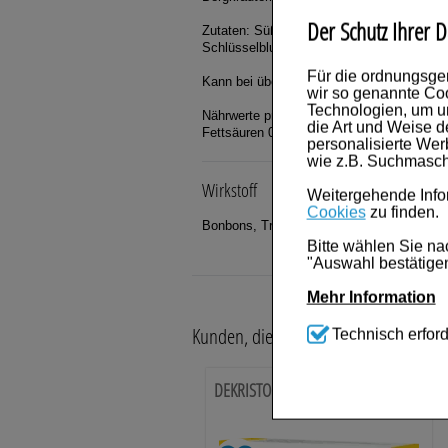
Der Schutz Ihrer D
Zutaten: Süßungsmittel (Isomalt), Kräuter
Schlüsselblume, Schafgarbe, Bibernelle, E
Für die ordnungsge
Kann bei übermäßigem Verzehr abführend 
wir so genannte Coo
Technologien, um u
Nährwerte pro 100g: Energiewert 990 kJ (2
die Art und Weise d
Fettsäuren 0g; Salz 0g
personalisierte We
wie z.B. Suchmasch
Wirkstoff
Weitergehende Infor
Cookies
zu finden.
Bonbons, Traubenzucker
Bitte wählen Sie na
"Auswahl bestätigen
Mehr Information
Kunden, die dieses Produkt gekauft ha
Technisch Notwen
Technisch erford
Website notwendig s
werden kann.
DEKRISTOL 1.000 I.E. Tabletten
Komfort:
Diese Coo
beispielsweise für
Verhaltensweisen (