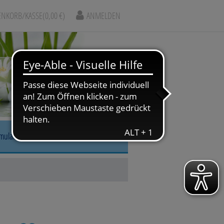
NKORB/KASSE
(0,00 €)
ANMELDEN
rmular
r, Nase & Mund
gskrankheiten
arm & Leber/Galle