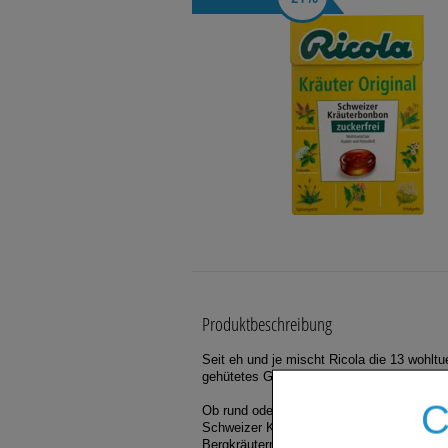
Schmerzen
Für Sie
Raucherentwöhnung
Körperpflege
Bonbons
Produktbeschreibung
Seit eh und je mischt Ricola die 13 wohlt
gehütetes Geheimnis.
C
Ob rund oder eckig, ohne oder mit Zucker 
Schweizer Kräuterzucker ist seit 1940 na
Bergkräutern, die das Herz eines jeden Ri