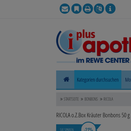
Kategorien durchsuchen
Mo
Allergie
STARTSEITE
BONBONS
RICOLA
Blase, Niere & Urogenitaltrakt
RICOLA o.Z.Box Kräuter Bonbons
50 g
Haut, Haare & Nägel
-
21%
SIE SPAREN