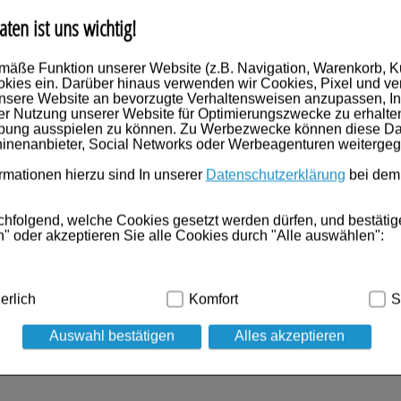
aten ist uns wichtig!
auszug (1 %) aus Spitzwegerich, Eibisch, Pfefferminze, Thymian, Salbei, Fra
hrenpreis, Malve und Andorn; Farbstoff (Zuckerkulör), Süßungsmittel (Steviog
mäße Funktion unserer Website (z.B. Navigation, Warenkorb, 
wirken.
kies ein. Darüber hinaus verwenden wir Cookies, Pixel und ve
nsere Website an bevorzugte Verhaltensweisen anzupassen, In
35 kcal), Eiweiss 0g, Kohlenhydrate 98g davon: Zucker 0g, mehrwertige Alkoh
er Nutzung unserer Website für Optimierungszwecke zu erhalte
rbung ausspielen zu können. Zu Werbezwecke können diese Dat
inenanbieter, Social Networks oder Werbeagenturen weiterge
mationen hierzu sind In unserer
Datenschutzerklärung
bei dem
chfolgend, welche Cookies gesetzt werden dürfen, und bestätig
" oder akzeptieren Sie alle Cookies durch "Alle auswählen":
ben, haben sich ebenfalls für folgende Artikel entschieden
dig:
Hierbei handelt es sich um Cookies, die für die Grundfunk
erlich
Komfort
S
ind (z.B. Navigation, Warenkorb, Kundenkonto), weshalb auf die
Auswahl bestätigen
Alles akzeptieren
kies werden genutzt um das Einkaufserlebnis noch ansprechen
 die Wiedererkennung des Besuchers oder unsere Seite an bevo
z.B. Spracheinstellung) anzupassen. Komfort-Cookies ermöglic