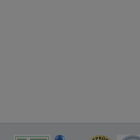
geschrittene Inhalte anzuzeigen und unser Partnerprogramm zu 
g:
Hierüber lassen sich Informationen über die Art und Weise d
t deren Hilfe wir unsere Website weiter für Sie optimieren könn
 auch die Werbung auf Drittseiten möglichst relevant für Sie zu 
Daten hierfür teilweise an Dritte wie z.B. Google oder soziale 