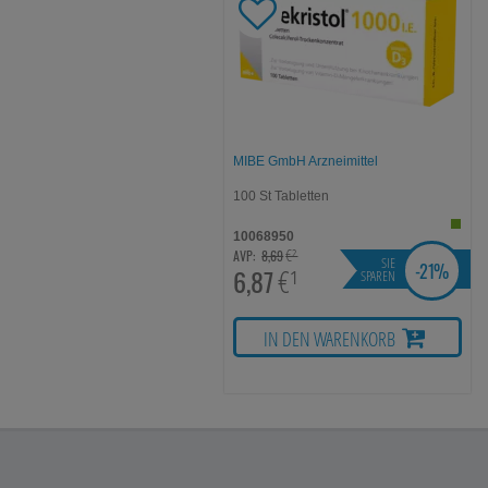
Ihre Bedürfnisse zu
Statistik & Trackin
Website sammeln, mi
unserer Website aber
beachten Sie, dass 
werden.
MIBE GmbH Arzneimittel
100
St
Tabletten
10068950
€²
AVP:
8,69
SIE
-
21%
6,87
€¹
SPAREN
IN DEN WARENKORB