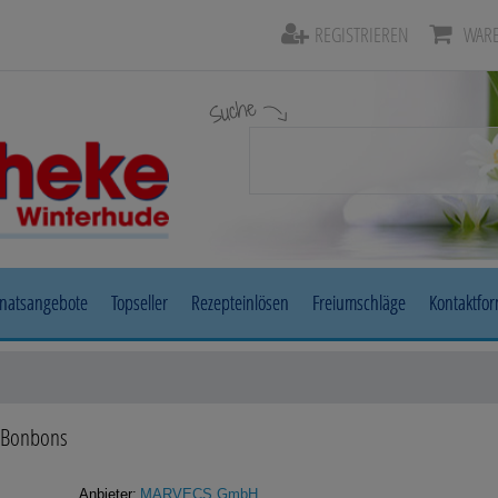
REGISTRIEREN
WARE
Suche
natsangebote
Topseller
Rezepteinlösen
Freiumschläge
Kontaktfo
Beruhigung & Stimmungsaufhellung
Auge, Oh
Diabetes
Erkältun
Bonbons
Herz, Kreislauf & Gefäße
Magen/D
Anbieter:
MARVECS GmbH