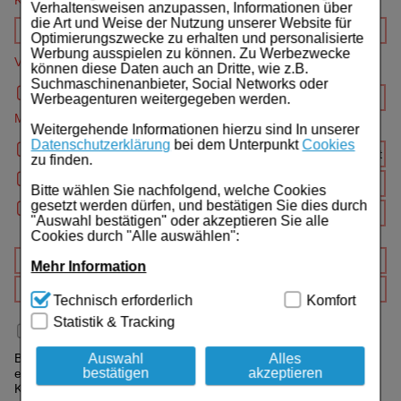
Kundenr.
Für Sie
Verhaltensweisen anzupassen, Informationen über
die Art und Weise der Nutzung unserer Website für
Schwangerschaft & Stillzeit
Optimierungszwecke zu erhalten und personalisierte
Werbung ausspielen zu können. Zu Werbezwecke
Verordnender Arzt (Name, Ort, Telefon)
können diese Daten auch an Dritte, wie z.B.
Homöopathie, Schüsslersalze & Bachblüten Original
Suchmaschinenanbieter, Social Networks oder
Werbeagenturen weitergegeben werden.
Raucherentwöhnung
Medikamente
Weitergehende Informationen hierzu sind In unserer
Datenschutzerklärung
bei dem Unterpunkt
Cookies
Gesundheit & Fitness
zu finden.
Kosmetika & Parfümerieartikel
Bitte wählen Sie nachfolgend, welche Cookies
gesetzt werden dürfen, und bestätigen Sie dies durch
"Auswahl bestätigen" oder akzeptieren Sie alle
Körperpflege
Cookies durch "Alle auswählen":
Tablettenspender & Tablettenteiler
Mehr Information
Technisch Notwendig:
Hierbei handelt es sich um
Technisch erforderlich
Komfort
Tierarzneimittel
Cookies, die für die Grundfunktionen unserer
Statistik & Tracking
Website notwendig sind (z.B. Navigation, Warenkorb,
Ich bin zuzahlungsbefreit
Bonbons
Kundenkonto), weshalb auf diese nicht verzichtet
werden kann.
Auswahl
Alles
Bei Medikamenten mit Aut-idem Verordnung setzen Sie bitte
bestätigen
akzeptieren
einen Haken, indem Sie vor dem jeweiligen Artikel das Aut-idem
Tee
Komfort:
Diese Cookies werden genutzt um das
Kästchen anklicken.