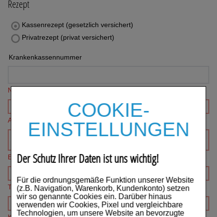
Rezept
Auge, Ohr, Nase & Mund
Kassenrezept (gesetzlich versichert)
Blase, Niere & Urogenitaltrakt
Privatrezept (privat versichert)
Diabetes
Krankenkassennummer
Erkältungskrankheiten
Name*
Haut, Haare & Nägel
COOKIE-
Herz, Kreislauf & Gefäße
Adresse*
EINSTELLUNGEN
Magen/Darm & Leber/Galle
Der Schutz Ihrer Daten ist uns wichtig!
Schmerzen
E-mail*
Für Kinder
Für die ordnungsgemäße Funktion unserer Website
Telefon
(z.B. Navigation, Warenkorb, Kundenkonto) setzen
wir so genannte Cookies ein. Darüber hinaus
Für Ihn
verwenden wir Cookies, Pixel und vergleichbare
Technologien, um unsere Website an bevorzugte