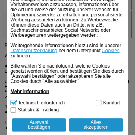
21,22
€¹
€²
AVP:
24,97
Verhaltensweisen anzupassen, Informationen über
16.976,00 € pro 1 l
die Art und Weise der Nutzung unserer Website für
Optimierungszwecke zu erhalten und personalisierte
LOCERYL Nagellack gegen Nagelpilz DIREKT-Applikat.
5 ml
Werbung ausspielen zu können. Zu Werbezwecke
GALDERMA LABORATORIUM GMBH
können diese Daten auch an Dritte, wie z.B.
43,87
€¹
€²
AVP:
56,98
Suchmaschinenanbieter, Social Networks oder
8.774,00 € pro 1 l
Werbeagenturen weitergegeben werden.
Produktbeschreibung
Weitergehende Informationen hierzu sind In unserer
Datenschutzerklärung
bei dem Unterpunkt
Cookies
zu finden.
Wirkstoff: Amorolfin
Bitte wählen Sie nachfolgend, welche Cookies
Anwendungsgebiete:
gesetzt werden dürfen, und bestätigen Sie dies durch
Behandlung von Onychomykose ohne Beteiligung der Matrix.
"Auswahl bestätigen" oder akzeptieren Sie alle
Cookies durch "Alle auswählen":
Ursache einer Nagelpilzinfektion sind mikroskopisch kleine Pilze, meist
Faden- und Hefepilze (Dermatophyten und Hefen). Diese werden durch
Mehr Information
Sporen von Mensch zu Mensch übertragen und kommen fast überall
vor.
Technisch Notwendig:
Hierbei handelt es sich um
Technisch erforderlich
Komfort
Cookies, die für die Grundfunktionen unserer
JETZT NEU mit DIREKT-APPLIKATOR für eine noch einfachere
Statistik & Tracking
Website notwendig sind (z.B. Navigation, Warenkorb,
Anwendung.
Kundenkonto), weshalb auf diese nicht verzichtet
werden kann.
Auswahl
Alles
Loceryl® Nagellack bekämpft den Nagelpilz, ohne den Nagel
bestätigen
akzeptieren
abzulösen. Der Wirkstoff Amorolfin zieht tief in den Nagel ein und
Komfort:
Diese Cookies werden genutzt um das
reichert sich bis ins Nagelbett in ausreichender Konzentration an, um