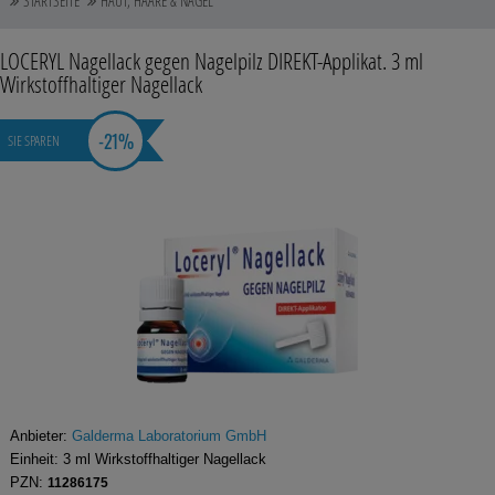
STARTSEITE
HAUT, HAARE & NÄGEL
Auge, Ohr, Nase & Mund
LOCERYL Nagellack gegen Nagelpilz DIREKT-Applikat.
3 ml
Blase, Niere & Urogenitaltrakt
Wirkstoffhaltiger Nagellack
Diabetes
-
21%
SIE SPAREN
Erkältungskrankheiten
Haut, Haare & Nägel
Herz, Kreislauf & Gefäße
Magen/Darm & Leber/Galle
Schmerzen
Für Kinder
Anbieter:
Galderma Laboratorium GmbH
Für Ihn
Einheit:
3
ml
Wirkstoffhaltiger Nagellack
PZN:
11286175