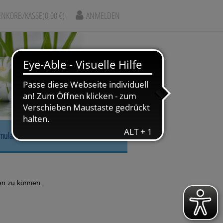
NKORB/KASSE
(0,00 €)
ANMELDEN
rmular
r, Nase & Mund
en zu können.
gskrankheiten
arm & Leber/Galle