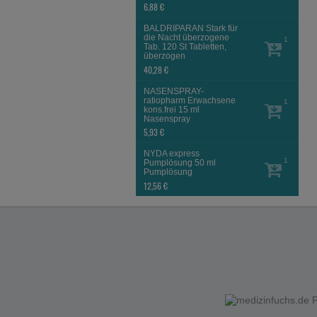
6,88 €
BALDRIPARAN Stark für
die Nacht überzogene
1
Tab.
120 St
Tabletten,
überzogen
40,28 €
NASENSPRAY-
ratiopharm Erwachsene
1
kons.frei
15 ml
Nasenspray
5,93 €
NYDA express
1
Pumplösung
50 ml
Pumplösung
12,56 €