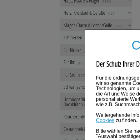
Haut, Haare & Nägel
(1234)
Herz, Kreislauf & Gefäße
(459)
Magen/Darm & Leber/Galle
(626)
Schmerzen
(553)
C
Für Kinder
(108)
Für Ihn
Der Schutz Ihrer D
(46)
Für Sie
(100)
Für die ordnungsge
wir so genannte Coo
Schwangerschaft & Stillzeit
Technologien, um u
(218)
die Art und Weise d
Homöopathie, Schüsslersalze &
personalisierte We
Bachblüten Original
wie z.B. Suchmasch
(8107)
Weitergehende Infor
Raucherentwöhnung
(63)
Cookies
zu finden.
Gesundheit & Fitness
(1496)
Bitte wählen Sie na
"Auswahl bestätigen