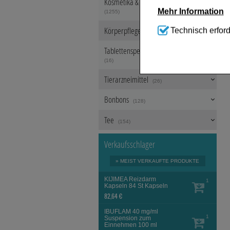
Kosmetika & Parfümerieartikel
Mehr Information
(1255)
Technisch Notwen
Körperpflege
Technisch erford
(650)
Website notwendig s
werden kann.
Tablettenspender & Tablettenteiler
(16)
Komfort:
Diese Coo
beispielsweise für
Tierarzneimittel
Verhaltensweisen (
(26)
Ihre Bedürfnisse zu
Bonbons
(128)
Statistik & Trackin
Website sammeln, mi
Tee
(154)
unserer Website aber
beachten Sie, dass 
werden.
Verkaufsschlager
» MEIST VERKAUFTE PRODUKTE
KIJIMEA Reizdarm
1
Kapseln
84 St
Kapseln
82,64 €
IBUFLAM 40 mg/ml
1
Suspension zum
Einnehmen
100 ml