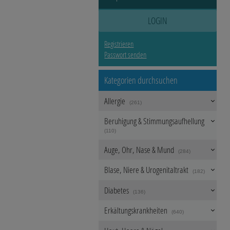
Schmerzen
LOGIN
Für Sie
Registrieren
Passwort senden
Raucherentwöhnung
Kategorien durchsuchen
Allergie
Körperpflege
(261)
Beruhigung & Stimmungsaufhellung
Bonbons
(110)
Auge, Ohr, Nase & Mund
(284)
Blase, Niere & Urogenitaltrakt
(182)
Diabetes
(136)
Erkältungskrankheiten
(640)