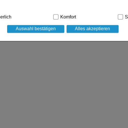
dig:
Hierbei handelt es sich um Cookies, die für die Grundfunk
erlich
Komfort
S
ind (z.B. Navigation, Warenkorb, Kundenkonto), weshalb auf die
Auswahl bestätigen
Alles akzeptieren
kies werden genutzt um das Einkaufserlebnis noch ansprechen
 die Wiedererkennung des Besuchers oder unsere Seite an bevo
z.B. Spracheinstellung) anzupassen. Komfort-Cookies ermöglic
geschrittene Inhalte anzuzeigen und unser Partnerprogramm zu 
g:
Hierüber lassen sich Informationen über die Art und Weise d
t deren Hilfe wir unsere Website weiter für Sie optimieren könn
 auch die Werbung auf Drittseiten möglichst relevant für Sie zu 
Daten hierfür teilweise an Dritte wie z.B. Google oder soziale 