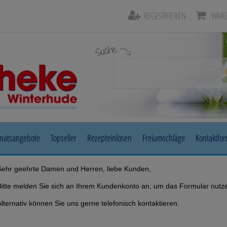
REGISTRIEREN
WARE
Suche
natsangebote
Topseller
Rezepteinlösen
Freiumschläge
Kontaktfo
Beruhigung & Stimmungsaufhellung
Auge, Oh
Sehr geehrte Damen und Herren, liebe Kunden,
Bitte melden Sie sich an Ihrem Kundenkonto an, um das Formular nutz
Diabetes
Erkältun
Alternativ können Sie uns gerne telefonisch kontaktieren.
Herz, Kreislauf & Gefäße
Magen/D