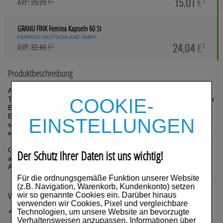
15,01
€¹
€²
AVP:
20,29
GRANU FINK Femina Kapseln
60 St
PERRIGO DEUTSCHLAND GMBH
24,04
€¹
€²
AVP:
32,49
Produktbeschreibung
Anwendungsgebiete:
COOKIE-
Traditionelles Arzneimittel angewendet zur Stärkung oder Kräftigung der
Blasen-funktion bei Blasenschwäche und zur Linderung von
Blasenbeschwerden durch hyperaktive Blase (Reizblase), nachdem
EINSTELLUNGEN
schwerwiegende Erkrankungen durch einen Arzt ausgeschlossen
wurden.
GRANU FINK® femina ist ein traditionelles Arzneimittel, das
Der Schutz Ihrer Daten ist uns wichtig!
ausschließlich auf Grund langjähriger Anwendung für das
Anwendungsgebiet registriert ist.
Für die ordnungsgemäße Funktion unserer Website
(z.B. Navigation, Warenkorb, Kundenkonto) setzen
Wirkstoff
wir so genannte Cookies ein. Darüber hinaus
verwenden wir Cookies, Pixel und vergleichbare
Technologien, um unsere Website an bevorzugte
Andere Urologika
Verhaltensweisen anzupassen, Informationen über