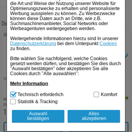
die Art und Weise der Nutzung unserer Website für
Optimierungszwecke zu erhalten und personalisierte
Werbung ausspielen zu können. Zu Werbezwecke
können diese Daten auch an Dritte, wie z.B.
Diese Artikel könnten Sie auch interessieren:
Suchmaschinenanbieter, Social Networks oder
Werbeagenturen weitergegeben werden.
GRANU FINK Blase Hartkapseln
CANEPHRON N Dragees
Weitergehende Informationen hierzu sind In unserer
Datenschutzerklärung
bei dem Unterpunkt
Cookies
zu finden.
-
21%
-
28%
SIE SPAREN
SIE SPAREN
Bitte wählen Sie nachfolgend, welche Cookies
gesetzt werden dürfen, und bestätigen Sie dies durch
"Auswahl bestätigen" oder akzeptieren Sie alle
Cookies durch "Alle auswählen":
50
St
Kapseln
60
St
Tabletten, überzogen
Mehr Information
Technisch Notwendig:
Hierbei handelt es sich um
Technisch erforderlich
Komfort
Cookies, die für die Grundfunktionen unserer
00266608
04568223
Statistik & Tracking
Website notwendig sind (z.B. Navigation, Warenkorb,
€³
€²
UVP:
25,19
AVP:
26,50
Kundenkonto), weshalb auf diese nicht verzichtet
19,90
€¹
19,08
€¹
werden kann.
Auswahl
Alles
bestätigen
akzeptieren
Komfort:
Diese Cookies werden genutzt um das
IN DEN WARENKORB
IN DEN WARENKORB
Einkaufserlebnis noch ansprechender zu gestalten,