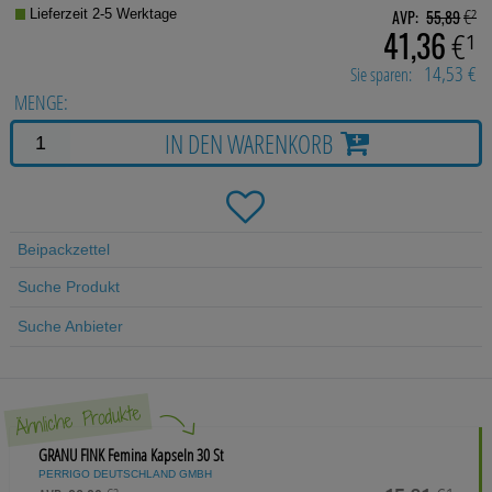
Für Sie
€²
AVP:
55,89
Lieferzeit 2-5 Werktage
€¹
41,36
Schwangerschaft & Stillzeit
14,53 €
Sie sparen:
Homöopathie, Schüsslersalze & Bachblüten Original
MENGE:
IN DEN WARENKORB
Raucherentwöhnung
Gesundheit & Fitness
Kosmetika & Parfümerieartikel
Beipackzettel
Körperpflege
Suche Produkt
Tablettenspender & Tablettenteiler
Suche Anbieter
Tierarzneimittel
Ähnliche Produkte
Bonbons
GRANU FINK Femina Kapseln
30 St
Tee
PERRIGO DEUTSCHLAND GMBH