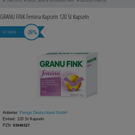
STARTSEITE
BLASE, NIERE & UROGENITALTRAKT
BLASENSCHWÄCHE
Auge, Ohr, Nase & Mund
GRANU FINK Femina Kapseln
120 St
Kapseln
Blase, Niere & Urogenitaltrakt
-
26%
SIE SPAREN
Diabetes
Erkältungskrankheiten
Haut, Haare & Nägel
Herz, Kreislauf & Gefäße
Magen/Darm & Leber/Galle
Schmerzen
Für Kinder
Anbieter:
Perrigo Deutschland GmbH
Einheit:
120
St
Kapseln
Für Ihn
PZN:
03046327